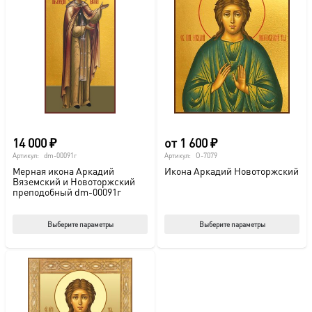
14 000
₽
от
1 600
₽
Артикул:
dm-00091г
Артикул:
O-7079
Мерная икона Аркадий
Икона Аркадий Новоторжский
Вяземский и Новоторжский
преподобный dm-00091г
Этот
Этот
Выберите параметры
Выберите параметры
товар
тов
имеет
име
несколько
нес
вариаций.
вар
Опции
Опц