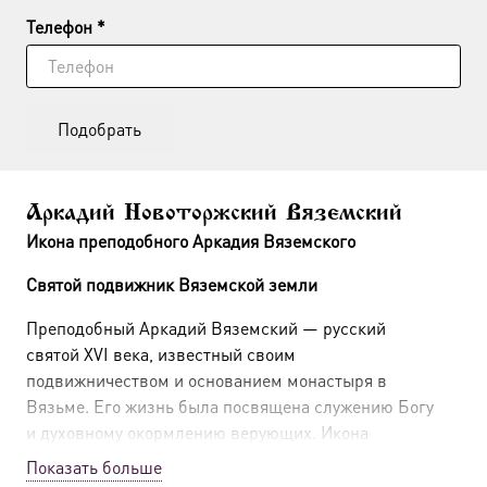
Телефон *
Подобрать
Аркадий Новоторжский Вяземский
Икона преподобного Аркадия Вяземского
Святой подвижник Вяземской земли
Преподобный Аркадий Вяземский — русский
святой XVI века, известный своим
подвижничеством и основанием монастыря в
Вязьме. Его жизнь была посвящена служению Богу
и духовному окормлению верующих. Икона
преподобного Аркадия почитается как образ
Показать больше
святого, чьи молитвы и заступничество особенно