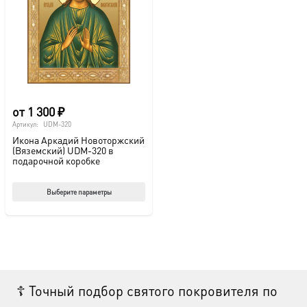
можно
мож
выбрать
выб
на
на
странице
стр
товара.
това
от
1 300
₽
Артикул:
UDM-320
Икона Аркадий Новоторжский
(Вяземский) UDM-320 в
подарочной коробке
Этот
Выберите параметры
товар
имеет
несколько
вариаций.
Опции
☦ Точный подбор святого покровителя по
можно
выбрать