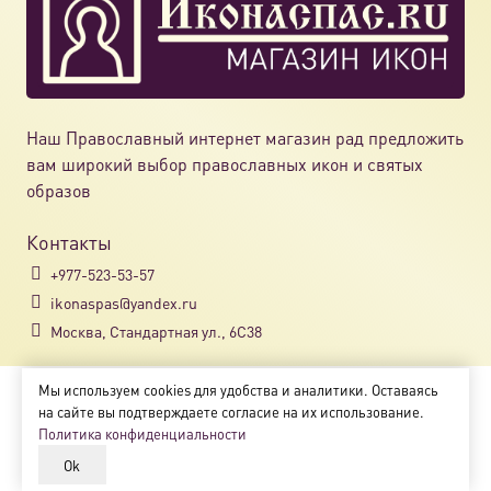
духовное и полит
возвышение Моск
Святитель
1354–1378
Воспитатель княз
Алексий
Донского, фактич
при малолетнем к
Наш Православный интернет магазин рад предложить
дипломатия и авт
вам широкий выбор православных икон и святых
Москву и предотв
образов
междоусобицы.
Контакты
Святитель Иона
1448–1461
Первый
автокефа
+977-523-53-57
избранный соборо
ikonaspas@yandex.ru
епископов без ут
Москва, Стандартная ул., 6С38
Константинополе.
независимости Ру
Мы используем cookies для удобства и аналитики. Оставаясь
Copyright © 2018-2025
на сайте вы подтверждаете согласие на их использование.
Святитель
1566–1568
Митрополит-мучен
Магазин православных икон «ikonaspas.ru»
Политика конфиденциальности
Филипп II
обличавший
(Колычёв)
жестокость
оприч
Ok