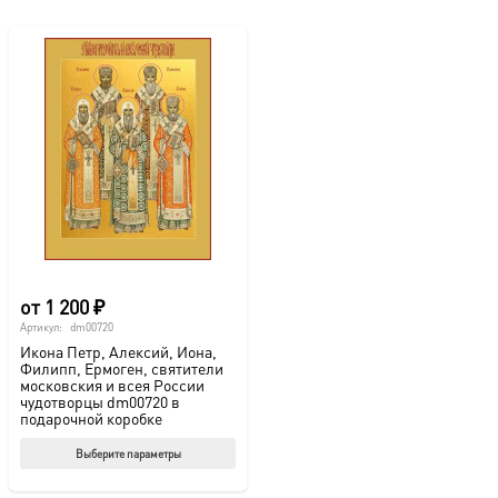
от
1 200
₽
Артикул:
dm00720
Икона Петр, Алексий, Иона,
Филипп, Ермоген, святители
московския и всея России
чудотворцы dm00720 в
подарочной коробке
Этот
Выберите параметры
товар