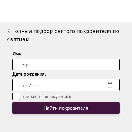
имеет
несколько
вариаций.
Опции
☦ Точный подбор святого покровителя по
можно
святцам
выбрать
на
странице
Имя:
товара.
Дата рождения:
Учитывать новомучеников
Найти покровителя