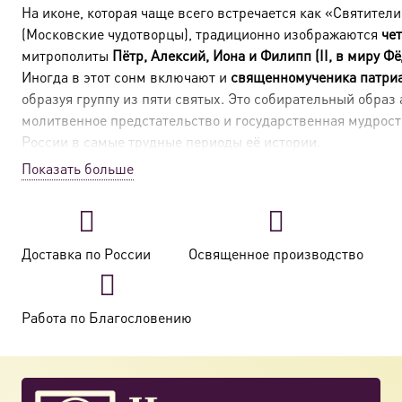
На иконе, которая чаще всего встречается как «Святител
(Московские чудотворцы), традиционно изображаются
че
митрополиты
Пётр, Алексий, Иона и Филипп (II, в миру Ф
Иногда в этот сонм включают и
священномученика патри
образуя группу из пяти святых. Это собирательный образ
молитвенное предстательство и государственная мудрост
России в самые трудные периоды её истории.
Показать больше
В таблице ниже представлены ключевые сведения о кажд
святителей, упомянутых в вашем запросе:
Имя святителя
Годы
Основная роль и 
Доставка по России
Освященное производство
жизни /
служения
Работа по Благословению
Святитель Пётр
1308–1326
Первый митропол
в
Москве
. Его бл
перенос митропол
Владимира предо