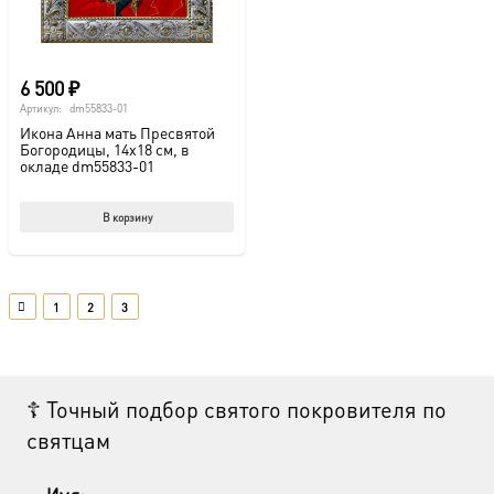
6 500
₽
Артикул:
dm55833-01
Икона Анна мать Пресвятой
Богородицы, 14х18 см, в
окладе dm55833-01
В корзину
1
2
3
☦ Точный подбор святого покровителя по
святцам