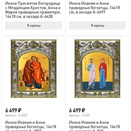
Икона Пресвятая Богородица
Икона Иоаким и Анна
с Младенцем Христом, Анна и
праведные богоотцы, 14х18
Мария праведные праматери,
см, в окладе A-6697
14х18 см, в окладе A-4438
В корзину
В корзину
6 499
₽
6 499
₽
Артикул:
A-6802
Артикул:
A-069
Икона Иоаким и Анна
Икона Иоаким и Анна
праведные богоотцы, 14х18
праведные богоотцы, 14х18
см, в окладе A-6802
см, в окладе A-069