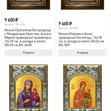
9 600
₽
9 600
₽
Артикул:
AK-4438
Артикул:
AK-069
Икона Пресвятая Богородица
с Младенцем Христом, Анна и
Икона Иоаким и Анна
Мария праведные праматери,
праведные богоотцы, 14х18
14х18 см, в окладе и киоте
см, в окладе и киоте 20×24 см
20×24 см AK-4438
AK-069
В корзину
В корзину