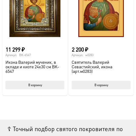
11 299
₽
2 200
₽
Артикул:
BK-6547
Артикул:
м0283
Икона Валерий мученик, в
Святитель Валерий
окладе и киоте 24х30 см BK-
Севастийский, икона
6547
(арт.м0283)
В корзину
В корзину
☦ Точный подбор святого покровителя по