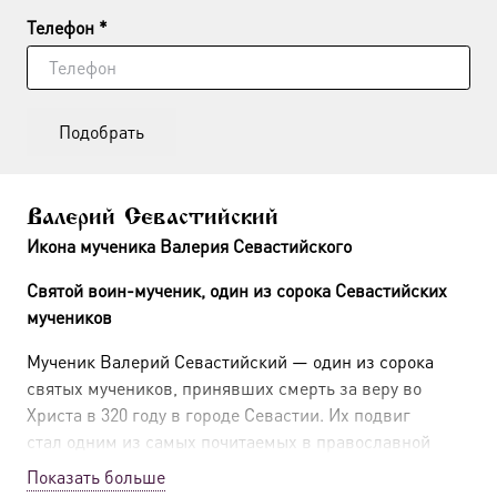
Телефон *
Подобрать
Валерий Севастийский
Икона мученика Валерия Севастийского
Святой воин-мученик, один из сорока Севастийских
мучеников
Мученик Валерий Севастийский — один из сорока
святых мучеников, принявших смерть за веру во
Христа в 320 году в городе Севастии. Их подвиг
стал одним из самых почитаемых в православной
традиции, символизируя стойкость в вере и
Показать больше
братскую взаимоподдержку. Икона мученика