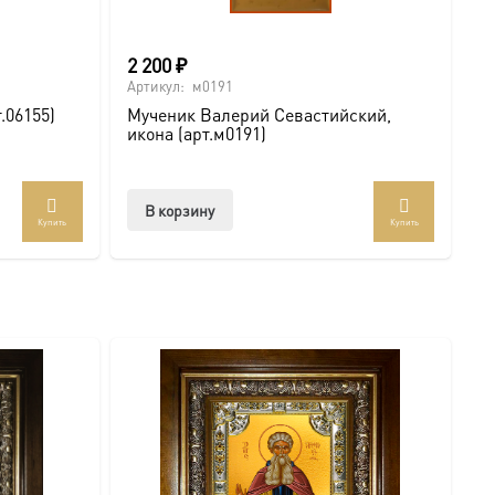
2 200
₽
Артикул:
м0191
.06155)
Мученик Валерий Севастийский,
икона (арт.м0191)
В корзину
Купить
Купить