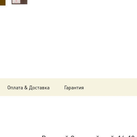
Валерий
Севастийский,
14х18
см, в
окладе-
A-
8191
Оплата & Доставка
Гарантия