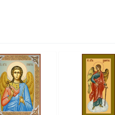
говорит о высоком статусе изделия. ● Для удобства размещен
о. ● Икона поставляется в подарочной коробке, готовая к в
лика: Цифровая UV-печать минеральными красками по золоче
лада: Серебрение и золочение. ● Оборот: сертификат, петель
щение или Венчание. ● Юбилей или значимую годовщину. ● Д
ма.
вке по всей России. Возможно изготовление под заказ в ну
ть больше уникальных работ:
https://vk.com/ikonaspas
Купить