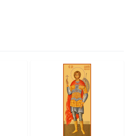
ия на стене предусмотрена литая петелька. ● На
ручению.
нию. ● Оклад: Объемный штампованный оклад с
ка. ● Комплектация: Подарочная коробка.
ень Ангела — как особое благословение небесному
жном вам размере. Дарите с глубоким смыслом!
 икону Валерий Севастийский, 14х18 см, в окладе-A-