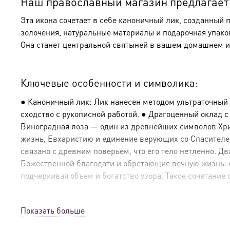
Наш православный магазин предлагает к
Эта икона сочетает в себе каноничный лик, созданный 
золочения, натуральные материалы и подарочная упако
Она станет центральной святыней в вашем домашнем и
Ключевые особенности и символика:
● Каноничный лик: Лик нанесен методом ультраточный
сходство с рукописной работой. ● Драгоценный оклад 
Виноградная лоза — один из древнейших символов Христ
жизнь, Евхаристию и единение верующих со Спасителе
связано с древним поверьем, что его тело нетленно. 
Божественной благодати и обретающие вечную жизнь. ● 
подчеркивая объем и богатство узора. Такое сочетание 
Показать больше
Эксклюзивные детали: