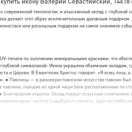
упить икону Валерий Севастийский, 14х18 с
по современной технологии, и изысканный оклад с глубокой 
вка делают этот образ исключительным духовным подарком. Э
коностасе или роскошным подарком на самое значимое собы
 UV-печати по золочению минеральными красками, что обесп
с глубокой символикой: Икона украшена объемным окладом, 
а и Церкви. В Евангелии Христос говорит: «Я есмь лоза, а в
м. ● Павлины — в раннехристианском искусстве павлин был
Два павлина, пьющие из одной чаши (или расположенные по ст
Благородная отделка: Оклад покрыт искусным сочетанием сер
символизирует чистоту (серебро) и святость, Царство Небесно