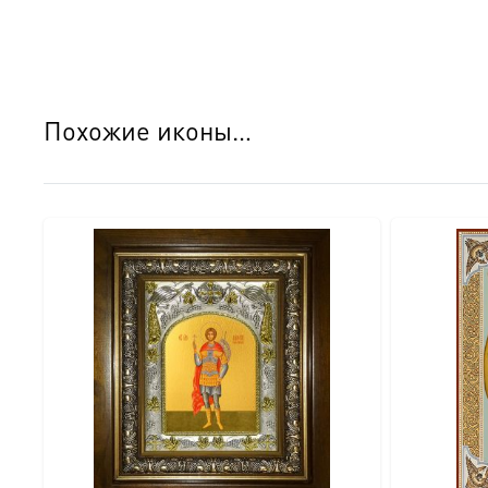
● Оборотная сторона имитирует натуральный шпон, что 
обороте закреплен сертификат, подтверждающий качеств
Детали изготовления:
Похожие иконы…
● Основа: МДФ, толщина 18 мм. ● Техника нанесения 
рисунком (павлины и виноградная лоза). ● Покрытие ок
Идеальный подарок:
Этот образ достоин стать главным подарком на: ● Кре
покровителю. ● Новоселье — для освящения нового до
Доставка и заказ:
Мы доставляем эти уникальные иконы в надежной упако
Подписывайтесь на нашу группу ВКонтакте, чтобы виде