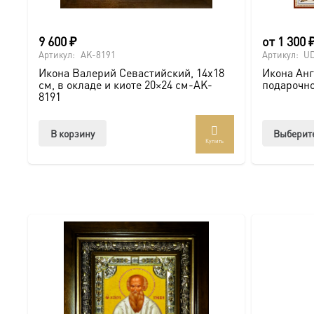
8191 можно онлайн
9 600
₽
от
1 300
Артикул:
AK-8191
Артикул:
U
Икона Валерий Севастийский, 14х18
Икона Анг
см, в окладе и киоте 20×24 см-AK-
подарочно
8191
В корзину
Выберит
Купить