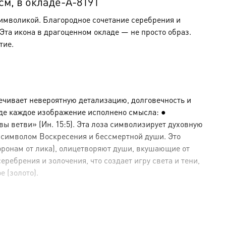
м, в окладе-A-8191
символикой. Благородное сочетание серебрения и
та икона в драгоценном окладе — не просто образ.
тие.
ечивает невероятную детализацию, долговечность и
где каждое изображение исполнено смысла: ●
ы ветви» (Ин. 15:5). Эта лоза символизирует духовную
 символом Воскресения и бессмертной души. Это
оронам от лика), олицетворяют души, вкушающие от
ебрения и золочения, что создает игру света и тени,
е (золото).