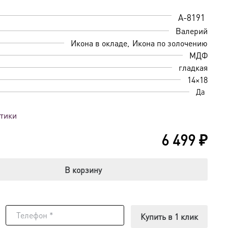
A-8191
Валерий
Икона в окладе
Икона по золочению
МДФ
гладкая
14×18
Да
стики
6 499
₽
В корзину
Купить в 1 клик