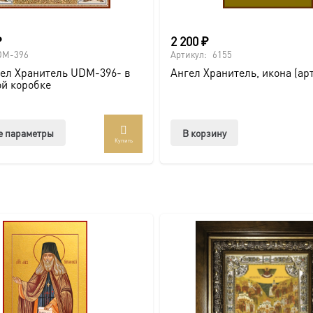
₽
2 200
₽
DM-396
Артикул:
6155
ел Хранитель UDM-396- в
Ангел Хранитель, икона (арт
й коробке
Этот
е параметры
В корзину
Купить
товар
имеет
несколько
вариаций.
Опции
можно
выбрать
на
странице
товара.