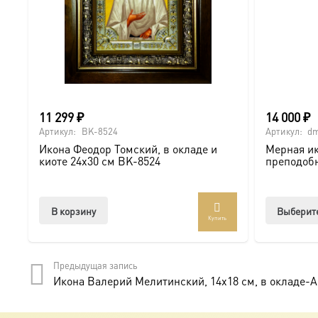
11 299
₽
14 000
₽
Артикул:
BK-8524
Артикул:
dm
Икона Феодор Томский, в окладе и
Мерная ик
киоте 24х30 см BK-8524
преподоб
В корзину
Выберит
Купить
Предыдущая запись
Икона Валерий Мелитинский, 14х18 см, в окладе-A