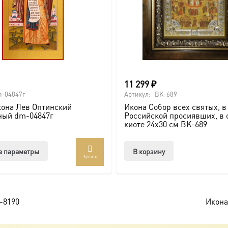
11 299
₽
-04847г
Артикул:
BK-689
она Лев Оптинский
Икона Собор всех святых, в
ный dm-04847г
Российской просиявших, в 
киоте 24х30 см BK-689
Этот
е параметры
В корзину
Купить
товар
имеет
несколько
вариаций.
-8190
Икона
Опции
можно