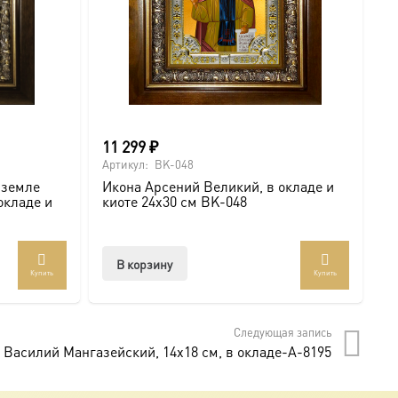
11 299
₽
6
Артикул:
BK-048
Ар
 земле
Икона Арсений Великий, в окладе и
И
окладе и
киоте 24х30 см BK-048
с
В корзину
Купить
Купить
Следующая запись
 Василий Мангазейский, 14х18 см, в окладе-A-8195