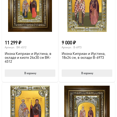
мож
выб
на
стр
това
11 299
₽
9 000
₽
Артикул:
BK-4512
Артикул:
B-6973
Икона Киприан и Иустина, в
Икона Киприан и Иустина,
окладе и киоте 24х30 см BK-
18х24 см, в окладе B-6973
4512
В корзину
В корзину