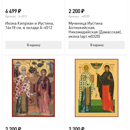
6 499
₽
2 200
₽
Артикул:
A-4512
Артикул:
м0320
Икона Киприан и Иустина,
Мученица Иустина
14х18 см, в окладе A-4512
Антиохийская,
Никомидийская (Дамасская),
икона (арт.м0320)
В корзину
В корзину
2 200
₽
2 200
₽