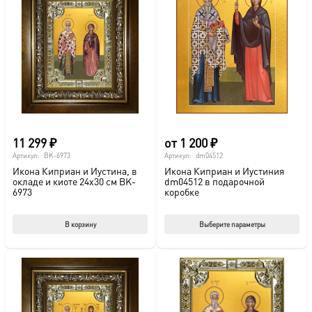
11 299
₽
от
1 200
₽
Артикул:
BK-6973
Артикул:
dm04512
Икона Киприан и Иустина, в
Икона Киприан и Иустиния
окладе и киоте 24х30 см BK-
dm04512 в подарочной
6973
коробке
Этот
В корзину
Выберите параметры
тов
име
нес
вар
Опц