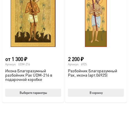
от
1 300
₽
2 200
₽
Артикул:
UDM-216
Артикул:
6925
Икона Благоразумный
Разбойник Благоразумный
разбойник Рах UDM-216 в
Рах, икона (арт.06925)
подарочной коробке
Этот
Выберите параметры
В корзину
товар
имеет
несколько
вариаций.
Опции