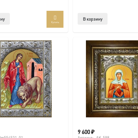
ину
В корзину
Купить
9 600
₽
dm554531-01
Артикул:
AK-598