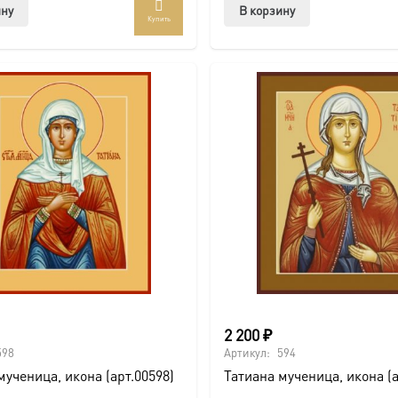
ину
В корзину
Купить
2 200
₽
598
Артикул:
594
мученица, икона (арт.00598)
Татиана мученица, икона (а