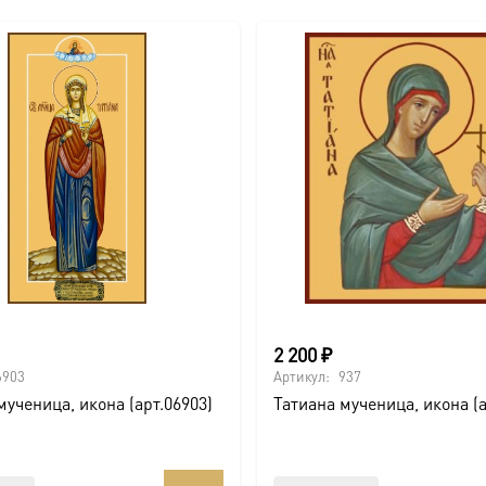
2 200
₽
6903
Артикул:
937
мученица, икона (арт.06903)
Татиана мученица, икона (а