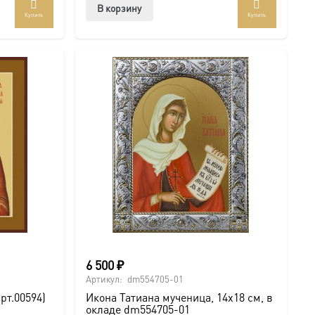
В корзину
Купить
Купить
6 500
₽
Артикул:
dm554705-01
рт.00594)
Икона Татиана мученица, 14х18 см, в
окладе dm554705-01