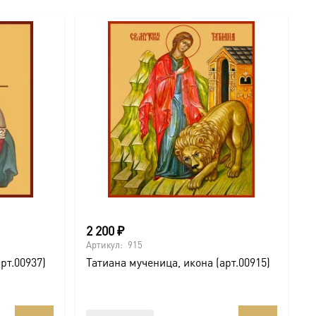
2 200
₽
Артикул:
915
рт.00937)
Татиана мученица, икона (арт.00915)