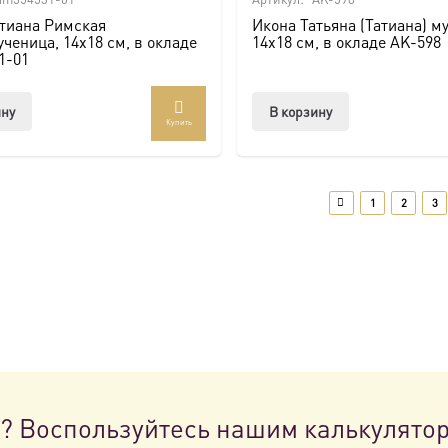
атиана Римская
Икона Татьяна (Татиана) м
ченица, 14х18 см, в окладе
14х18 см, в окладе AK-598
1-01
ину
В корзину
Купить
1
2
3
н? Воспользуйтесь нашим калькулято