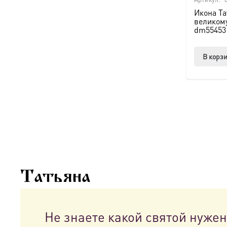
Икона Т
великому
dm55453
В корз
Татьяна
Не знаете какой святой нуже