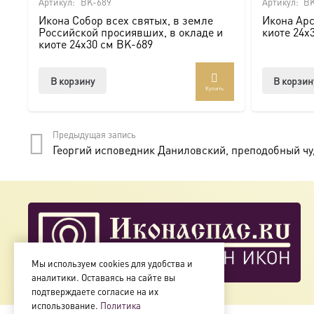
Артикул:
BK-689
Артикул:
BK
Икона Собор всех святых, в земле
Икона Арс
Российской просиявших, в окладе и
киоте 24х
киоте 24х30 см BK-689
В корзину
В корзин
Купить
Предыдущая запись
Георгий исповедник Даниловский, преподобный чуд
Мы используем cookies для удобства и
аналитики. Оставаясь на сайте вы
подтверждаете согласие на их
использование.
Политика