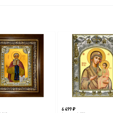
6 499
₽