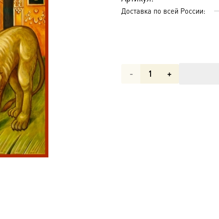
Доставка по всей России:
Количество
товара
Татиана
мученица,
икона
(арт.00915)