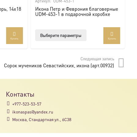
Артикул:
UDM-453-1
Ар
рь, 14х18
Икона Петр и Феврония благоверные
И
UDM-453-1 в подарочной коробке
U
Этот
Выберите параметры
Купить
Купить
товар
имеет
несколько
Следующая запись
вариаций.
Сорок мучеников Севастийских, икона (арт.00932)
Опции
можно
выбрать
на
Контакты
странице
+977-523-53-57
товара.
ikonaspas@yandex.ru
Москва, Стандартная ул., 6С38