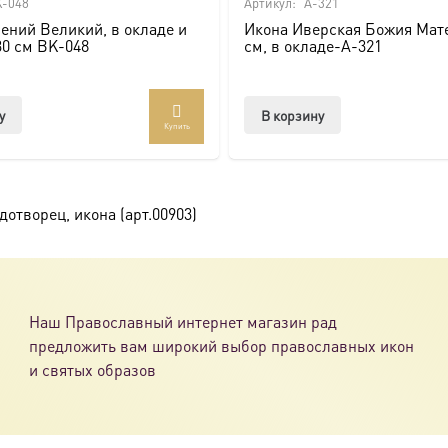
-048
Артикул:
A-321
ений Великий, в окладе и
Икона Иверская Божия Мате
30 см BK-048
см, в окладе-A-321
у
В корзину
Купить
отворец, икона (арт.00903)
Наш Православный интернет магазин рад
предложить вам широкий выбор православных икон
и святых образов