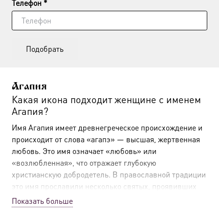
Телефон *
Подобрать
Агапия
Какая икона подходит женщине с именем
Агапия?
Имя Агапия имеет древнегреческое происхождение и
происходит от слова «агапэ» — высшая, жертвенная
любовь. Это имя означает «любовь» или
«возлюбленная», что отражает глубокую
христианскую добродетель. В православной традиции
это имя прославили несколько святых, проявивших
свою любовь к Богу через мученический подвиг и
Показать больше
духовное служение.