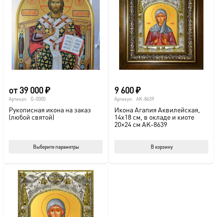
от
39 000
₽
9 600
₽
Артикул:
G-0000
Артикул:
AK-8639
Рукописная икона на заказ
Икона Агапия Аквилейская,
(любой святой)
14х18 см, в окладе и киоте
20×24 см AK-8639
Этот
Выберите параметры
В корзину
товар
имеет
несколько
вариаций.
Опции
можно