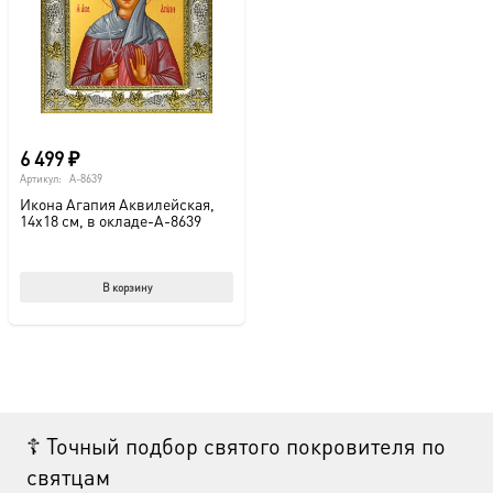
выбрать
на
странице
товара.
6 499
₽
Артикул:
A-8639
Икона Агапия Аквилейская,
14х18 см, в окладе-A-8639
В корзину
☦ Точный подбор святого покровителя по
святцам