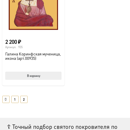
2 200
₽
Артикул:
935
Галина Коринфская мученица,
икона (арт.00935)
В корзину
1
2
☦ Точный подбор святого покровителя по