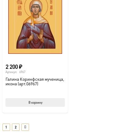
2 200
₽
Артикул:
6967
Галина Коринфская мученица,
икона (арт.06967)
В корзину
1
2