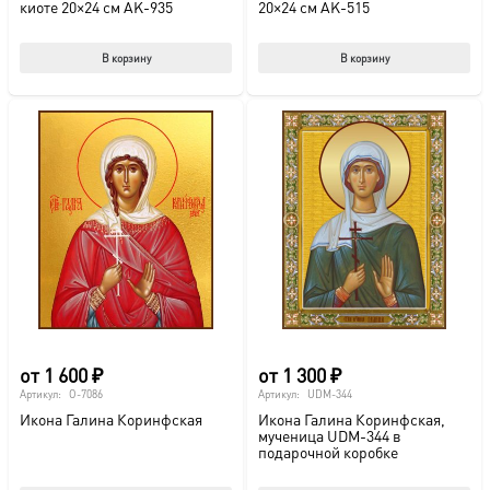
киоте 20×24 см AK-935
20×24 см AK-515
В корзину
В корзину
от
1 600
₽
от
1 300
₽
Артикул:
O-7086
Артикул:
UDM-344
Икона Галина Коринфская
Икона Галина Коринфская,
мученица UDM-344 в
подарочной коробке