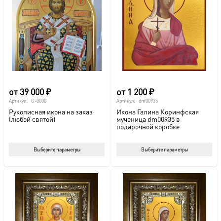
от
39 000
₽
от
1 200
₽
Артикул:
G-0000
Артикул:
dm00935
Рукописная икона на заказ
Икона Галина Коринфская
(любой святой)
мученица dm00935 в
подарочной коробке
Этот
Этот
Выберите параметры
Выберите параметры
товар
тов
имеет
име
несколько
нес
вариаций.
вар
Опции
Опц
можно
мож