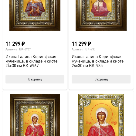
выбрать
выб
на
на
странице
стр
товара.
това
11 299
₽
11 299
₽
Артикул:
BK-6967
Артикул:
BK-935
Икона Галина Коринфская
Икона Галина Коринфская
мученица, в окладе и киоте
мученица, в окладе и киоте
24х30 см BK-6967
24х30 см BK-935
В корзину
В корзину