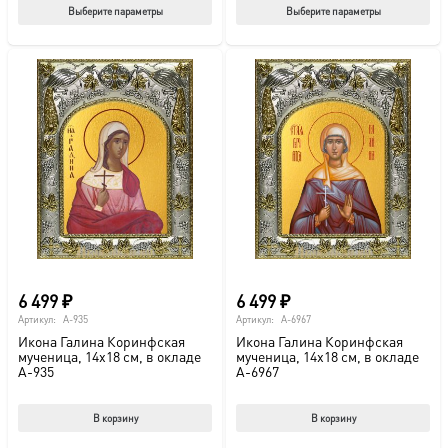
Этот
Этот
Выберите параметры
Выберите параметры
товар
тов
имеет
име
несколько
нес
вариаций.
вар
Опции
Опц
можно
мож
выбрать
выб
на
на
странице
стр
товара.
това
6 499
₽
6 499
₽
Артикул:
A-935
Артикул:
A-6967
Икона Галина Коринфская
Икона Галина Коринфская
мученица, 14х18 см, в окладе
мученица, 14х18 см, в окладе
A-935
A-6967
В корзину
В корзину