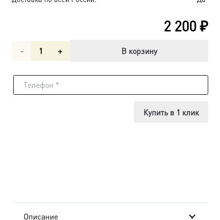
2 200
₽
Количество
В корзину
товара
Акафистная
икона
Купить в 1 клик
Божией
Матери
(арт.06284)
Описание