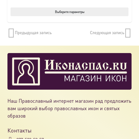
Этот
Выберите параметры
товар
имеет
Предыдущая запись
Следующая запись
нескол
вариац
Опции
можно
выбрат
на
страни
товара.
Наш Православный интернет магазин рад предложить
вам широкий выбор православных икон и святых
образов
Контакты