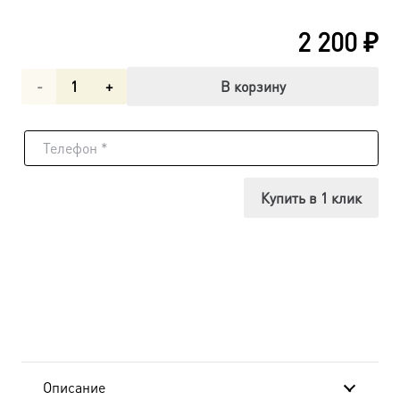
2 200
₽
Количество
В корзину
товара
Боголюбская
икона
Купить в 1 клик
Божией
Матери
(арт.06325)
Описание