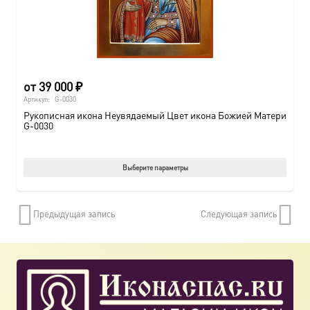
от
39 000
₽
Артикул:
G-0030
Рукописная икона Неувядаемый Цвет икона Божией Матери
G-0030
Этот
Выберите параметры
товар
имеет
Предыдущая запись
Следующая запись
нескол
вариац
Опции
можно
выбрат
на