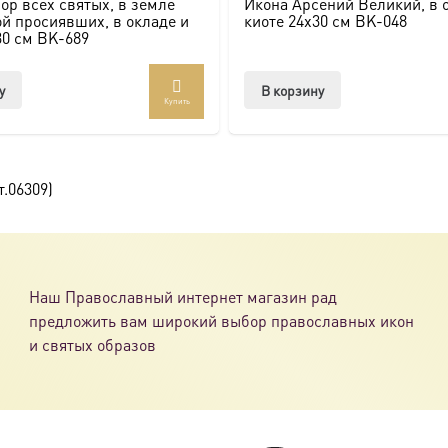
ор всех святых, в земле
Икона Арсений Великий, в 
ссии. Также можно заказать икону в окладе и киоте.
й просиявших, в окладе и
киоте 24х30 см BK-048
30 см BK-689
товлена под заказ по вашим размерам.
у
В корзину
Купить
com/ikonaspas
.06309)
Наш Православный интернет магазин рад
предложить вам широкий выбор православных икон
и святых образов