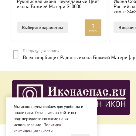
Рукописная икона Неувядаемый Цвет
Икона Соб
Мы предлагаем купить икону в Москве с доставкой по Ро
икона Божией Матери G-0030
Российско
киоте 24х
Доступна в стандартных размерах или может быть изго
Этот
Выберите параметры
В корзин
Купить
товар
Подписывайтесь на нашу группу ВКонтакте:
https://vk.
имеет
несколько
Предыдущая запись
вариаций.
Всех скорбящих Радость икона Божией Матери (арт
Опции
можно
выбрать
на
странице
товара.
Мы используем cookies для удобства и
аналитики. Оставаясь на сайте вы
подтверждаете согласие на их
использование.
Политика
конфиденциальности