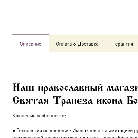
Описание
Оплата & Доставка
Гарантия
Наш православный магази
Святая Трапеза икона Б
Ключевые особенности:
● Технология исполнения: Икона является имитацией р
повторяющей мазки мастера, при этом делая образ дос