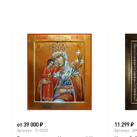
● Отделка: Ручное нанесение опуши, лаковое покрытие.
Для кого этот образ?
Эта икона станет прекрасным духовным подарком:
● На день Ангела (именины) — в честь небесного покро
● На Крещение ребенка или взрослого.
● На день рождения как символ защиты и заступничест
● На венчание или годовщину брака (для парных икон 
● На новоселье для освящения домашнего очага.
от
39 000
₽
11 299
₽
Доставка и заказ:
Артикул:
G-0030
Артикул:
BK