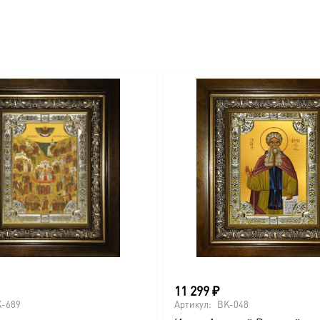
вителя.
ва.
или образов покровителей семьи).
11 299
₽
-689
Артикул:
BK-048