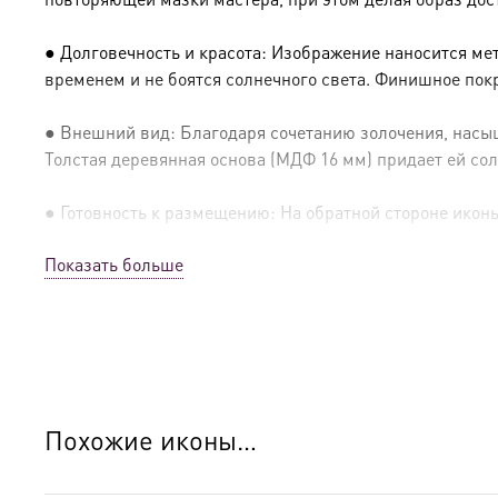
● Долговечность и красота: Изображение наносится ме
временем и не боятся солнечного света. Финишное пок
● Внешний вид: Благодаря сочетанию золочения, насыщ
Толстая деревянная основа (МДФ 16 мм) придает ей сол
● Готовность к размещению: На обратной стороне иконы 
Показать больше
● Освящение: Производство освящено
● Детали изготовления:
● Основа: МДФ, толщина 16 мм.
● Техника: Цифровая UV-печать по золочению.
Похожие иконы…
● Краски: Стойкие минеральные.