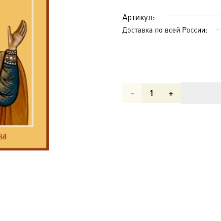
Артикул:
Доставка по всей России:
Количество
товара
Бысть
Чрево
Твое
Святая
Трапеза