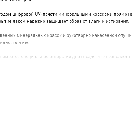
тодом цифровой UV-печати минеральными красками прямо на 
рытие лаком надежно защищает образ от влаги и истирания.
енных минеральных красок и рукотворно нанесенной опуши (р
идность и вес.
имеется специальное отверстие для гвоздя, что позволяет ле