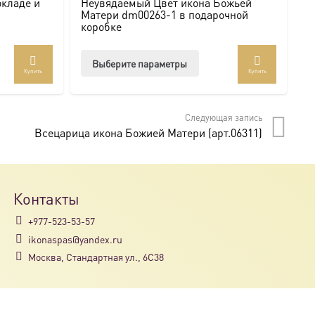
окладе и
Неувядаемый Цвет икона Божьей
И
Матери dm00263-1 в подарочной
с
коробке
Этот
Выберите параметры
Купить
Купить
товар
имеет
несколько
Следующая запись
вариаций.
Всецарица икона Божией Матери (арт.06311)
Опции
можно
выбрать
на
Контакты
странице
+977-523-53-57
товара.
ikonaspas@yandex.ru
Москва, Стандартная ул., 6С38