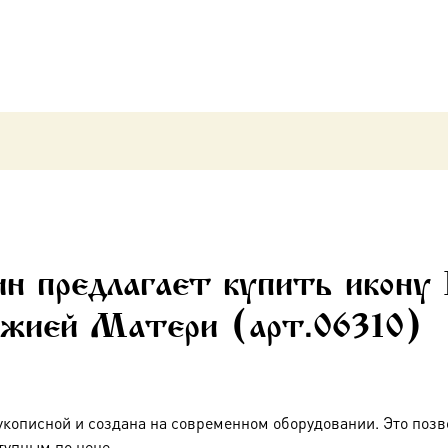
икона
Божией
Матери
(арт.06310)
н предлагает купить икону
ожией Матери (арт.06310)
укописной и создана на современном оборудовании. Это позв
тупным по цене.