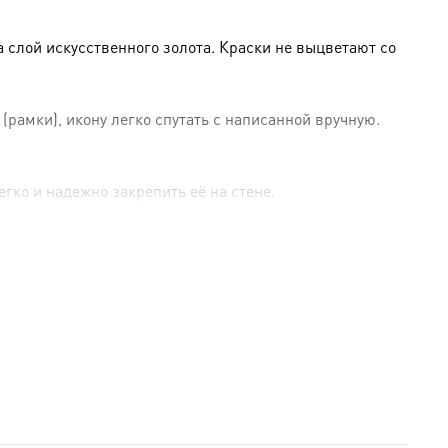
слой искусственного золота. Краски не выцветают со
амки), икону легко спутать с написанной вручную.
гко и надежно закрепить её на стене.