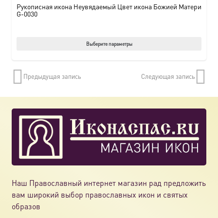
Рукописная икона Неувядаемый Цвет икона Божией Матери
G-0030
Этот
Выберите параметры
товар
имеет
Предыдущая запись
Следующая запись
нескол
вариац
Опции
можно
выбрат
на
страни
товара.
Наш Православный интернет магазин рад предложить
вам широкий выбор православных икон и святых
образов