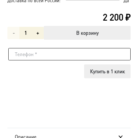
Доставка по всей России:
Да
2 200
₽
Количество
В корзину
товара
Целительница
икона
Купить в 1 клик
Божией
Матери
(арт.06246)
Описание