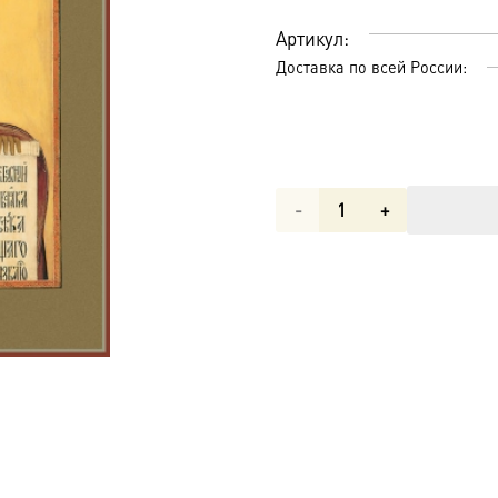
Артикул:
Доставка по всей России:
Количество
товара
Деисусная
икона
Божией
Матери
(арт.02007)