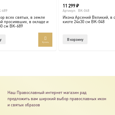
11 299
₽
-689
Артикул:
BK-048
ор всех святых, в земле
Икона Арсений Великий, в 
й просиявших, в окладе и
киоте 24х30 см BK-048
30 см BK-689
у
В корзину
Купить
Наш Православный интернет магазин рад
предложить вам широкий выбор православных икон
и святых образов