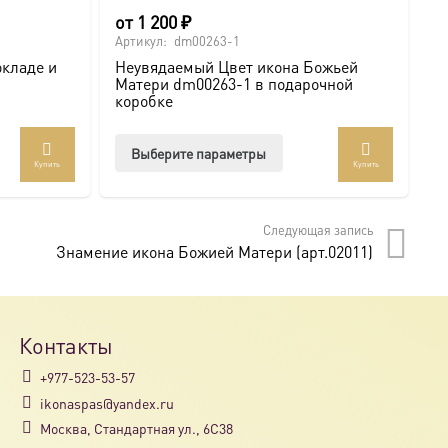
от
1 200
₽
6
Артикул:
dm00263-1
Ар
окладе и
Неувядаемый Цвет икона Божьей
И
Матери dm00263-1 в подарочной
с
коробке
Этот
Выберите параметры
Купить
Купить
товар
имеет
несколько
Следующая запись
вариаций.
Знамение икона Божией Матери (арт.02011)
Опции
можно
выбрать
на
Контакты
странице
+977-523-53-57
товара.
ikonaspas@yandex.ru
Москва, Стандартная ул., 6С38