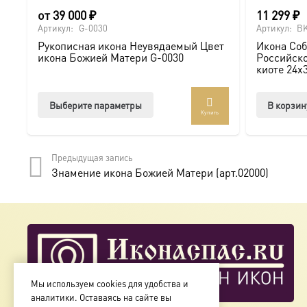
от
39 000
₽
11 299
₽
Артикул:
G-0030
Артикул:
BK
Рукописная икона Неувядаемый Цвет
Икона Соб
икона Божией Матери G-0030
Российско
киоте 24х
Этот
Выберите параметры
В корзин
Купить
товар
имеет
несколько
Предыдущая запись
вариаций.
Знамение икона Божией Матери (арт.02000)
Опции
можно
выбрать
на
странице
товара.
Мы используем cookies для удобства и
аналитики. Оставаясь на сайте вы