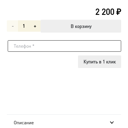
2 200
₽
Количество
В корзину
товара
Деисусная
икона
Купить в 1 клик
Божией
Матери
(арт.02040)
Описание