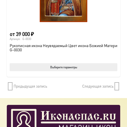
от
39 000
₽
Артикул:
G-0030
Рукописная икона Неувядаемый Цвет икона Божией Матери
G-0030
Этот
Выберите параметры
товар
имеет
Предыдущая запись
Следующая запись
нескол
вариац
Опции
можно
выбрат
на