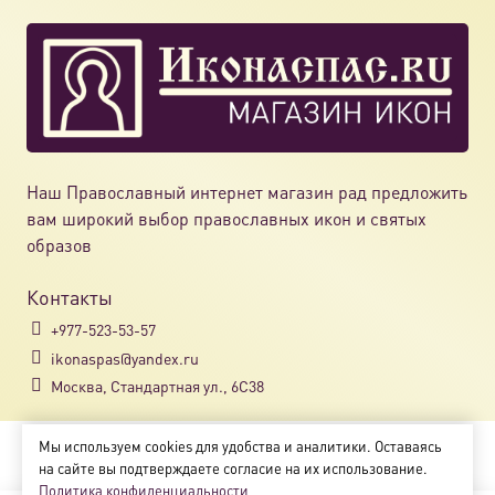
Опции
можно
выбрат
на
страни
товара.
Наш Православный интернет магазин рад предложить
вам широкий выбор православных икон и святых
образов
Контакты
+977-523-53-57
ikonaspas@yandex.ru
Москва, Стандартная ул., 6С38
Мы используем cookies для удобства и аналитики. Оставаясь
Copyright © 2018-2025
на сайте вы подтверждаете согласие на их использование.
Магазин православных икон «ikonaspas.ru»
Политика конфиденциальности