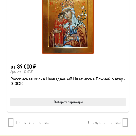
от
39 000
₽
Артикул:
G-0030
Рукописная икона Неувядаемый Цвет икона Божией Матери
G-0030
Этот
Выберите параметры
товар
имеет
Предыдущая запись
Следующая запись
нескол
вариац