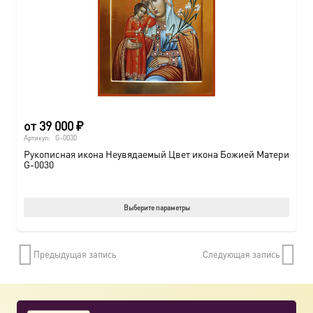
от
39 000
₽
Артикул:
G-0030
Рукописная икона Неувядаемый Цвет икона Божией Матери
G-0030
Этот
Выберите параметры
товар
имеет
Предыдущая запись
Следующая запись
нескол
вариац
Опции
можно