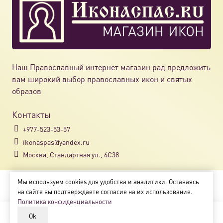
выбрат
на
страни
товара.
Наш Православный интернет магазин рад предложить
вам широкий выбор православных икон и святых
образов
Контакты
+977-523-53-57
ikonaspas@yandex.ru
Москва, Стандартная ул., 6С38
Мы используем cookies для удобства и аналитики. Оставаясь
Copyright © 2018-2025
на сайте вы подтверждаете согласие на их использование.
Магазин православных икон «ikonaspas.ru»
Политика конфиденциальности
Ok
В корзину