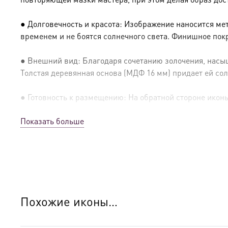
● Долговечность и красота: Изображение наносится ме
временем и не боятся солнечного света. Финишное пок
● Внешний вид: Благодаря сочетанию золочения, насыщ
Толстая деревянная основа (МДФ 16 мм) придает ей сол
● Готовность к размещению: На обратной стороне иконы 
Показать больше
● Освящение: Производство освящено
● Детали изготовления:
● Основа: МДФ, толщина 16 мм.
● Техника: Цифровая UV-печать по золочению.
Похожие иконы…
● Краски: Стойкие минеральные.