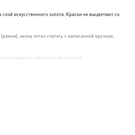
слой искусственного золота. Краски не выцветают со
амки), икону легко спутать с написанной вручную.
гко и надежно закрепить её на стене.