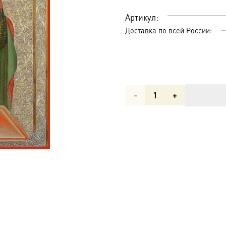
Артикул:
Доставка по всей России:
Количество
товара
Неупиваемая
чаша
икона
Божией
Матери