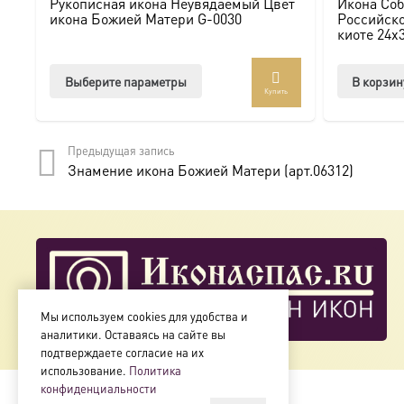
Рукописная икона Неувядаемый Цвет
Икона Соб
Мы предлагаем купить икону в Москве с доставкой по Ро
икона Божией Матери G-0030
Российско
киоте 24х
Доступна в стандартных размерах или может быть изго
Этот
Выберите параметры
В корзин
Купить
товар
Подписывайтесь на нашу группу ВКонтакте:
https://vk.
имеет
несколько
Предыдущая запись
вариаций.
Знамение икона Божией Матери (арт.06312)
Опции
можно
выбрать
на
странице
товара.
Мы используем cookies для удобства и
аналитики. Оставаясь на сайте вы
подтверждаете согласие на их
использование.
Политика
конфиденциальности