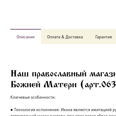
Описание
Оплата & Доставка
Гарантия
Наш православный магази
Божией Матери (арт.063
Ключевые особенности:
● Технология исполнения: Икона является имитацией р
повторяющей мазки мастера, при этом делая образ дос