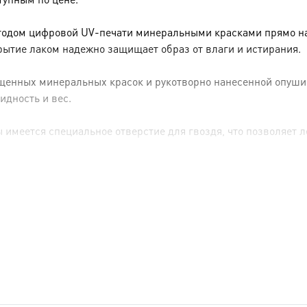
тодом цифровой UV-печати минеральными красками прямо на 
рытие лаком надежно защищает образ от влаги и истирания.
енных минеральных красок и рукотворно нанесенной опуши (р
идность и вес.
имеется специальное отверстие для гвоздя, что позволяет ле