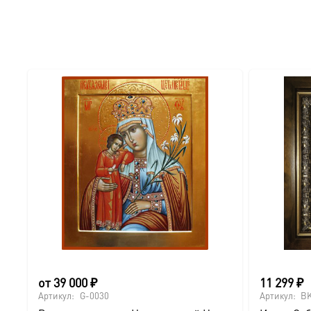
● Отделка: Ручное нанесение опуши, лаковое покрытие.
Для кого этот образ?
Эта икона станет прекрасным духовным подарком:
● На день Ангела (именины) — в честь небесного покро
● На Крещение ребенка или взрослого.
● На день рождения как символ защиты и заступничест
● На венчание или годовщину брака (для парных икон 
● На новоселье для освящения домашнего очага.
от
39 000
₽
11 299
₽
Доставка и заказ:
Артикул:
G-0030
Артикул:
BK