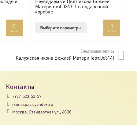
окладе и
Неувядаемый Цвет икона Божьей
И
Матери dm00263-1 в подарочной
с
коробке
Этот
Выберите параметры
Купить
Купить
товар
имеет
несколько
Следующая запись
вариаций.
Калужская икона Божией Матери (арт.06314)
Опции
можно
выбрать
на
Контакты
странице
+977-523-53-57
товара.
ikonaspas@yandex.ru
Москва, Стандартная ул., 6С38