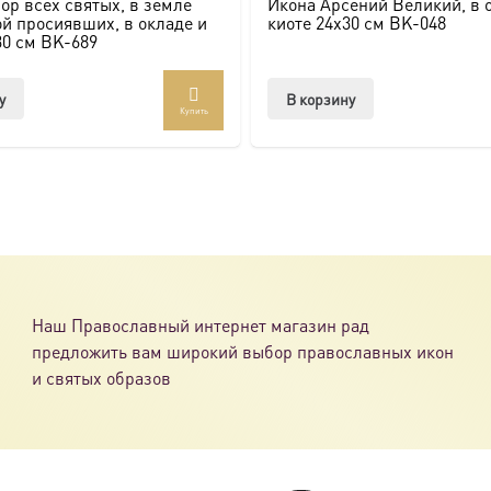
ор всех святых, в земле
Икона Арсений Великий, в 
ссии. Также можно заказать икону в окладе и киоте.
й просиявших, в окладе и
киоте 24х30 см BK-048
30 см BK-689
товлена под заказ по вашим размерам.
у
В корзину
Купить
com/ikonaspas
Наш Православный интернет магазин рад
предложить вам широкий выбор православных икон
и святых образов