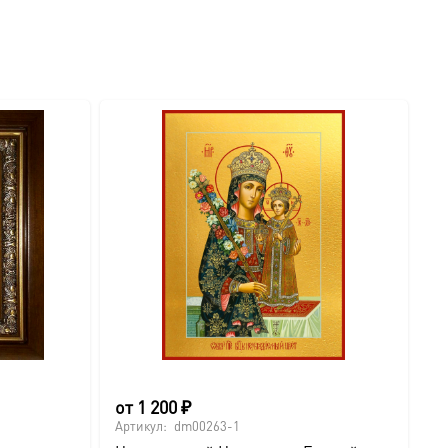
от
1 200
₽
6
Артикул:
dm00263-1
Ар