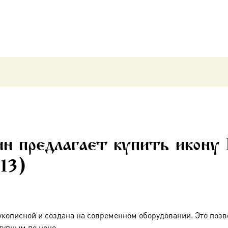
(арт.06313)
н предлагает купить икону
13)
укописной и создана на современном оборудовании. Это позв
тупным по цене.