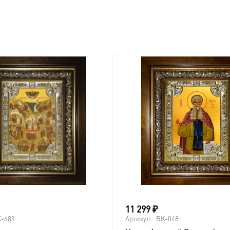
вителя.
ва.
или образов покровителей семьи).
11 299
₽
-689
Артикул:
BK-048