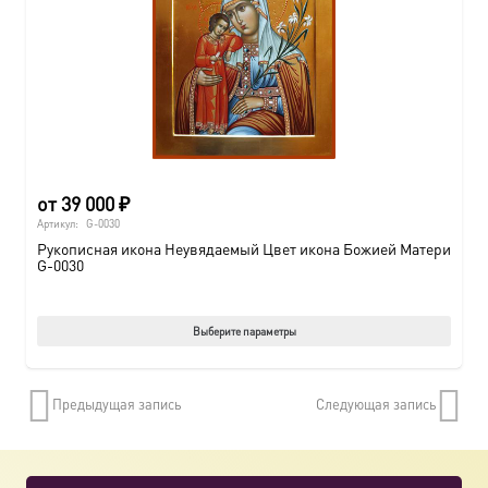
от
39 000
₽
Артикул:
G-0030
Рукописная икона Неувядаемый Цвет икона Божией Матери
G-0030
Этот
Выберите параметры
товар
имеет
Предыдущая запись
Следующая запись
нескол
вариац
Опции
можно