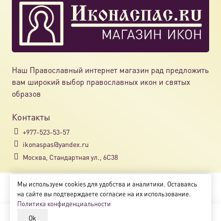
выбрат
на
страни
товара.
Наш Православный интернет магазин рад предложить
вам широкий выбор православных икон и святых
образов
Контакты
+977-523-53-57
ikonaspas@yandex.ru
Москва, Стандартная ул., 6С38
Мы используем cookies для удобства и аналитики. Оставаясь
Copyright © 2018-2025
на сайте вы подтверждаете согласие на их использование.
Магазин православных икон «ikonaspas.ru»
Политика конфиденциальности
Ok
В корзину