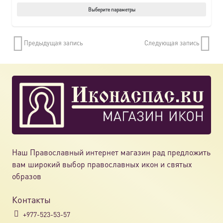
Этот
Выберите параметры
товар
имеет
Предыдущая запись
Следующая запись
нескол
вариац
Опции
можно
выбрат
на
страни
товара.
Наш Православный интернет магазин рад предложить
вам широкий выбор православных икон и святых
образов
Контакты
+977-523-53-57