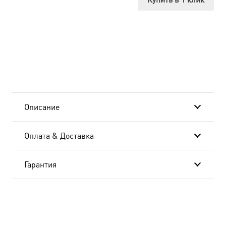
иконе
Божией
Матери.
Древо
государства
Описание
Российского,
Оплата & Доставка
икона
(арт.02102)
Гарантия