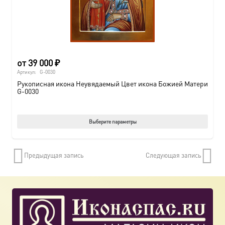
от
39 000
₽
Артикул:
G-0030
Рукописная икона Неувядаемый Цвет икона Божией Матери
G-0030
Этот
Выберите параметры
товар
имеет
Предыдущая запись
Следующая запись
нескол
вариац
Опции
можно
выбрат
на