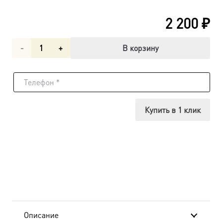
2 200
₽
Количество
В корзину
товара
Утоли
Болезни
Купить в 1 клик
икона
Божией
Матери
(арт.02042)
Описание