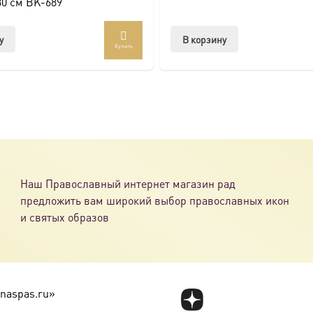
30 см BK-689
у
В корзину
Купить
Наш Православный интернет магазин рад
предложить вам широкий выбор православных икон
и святых образов
naspas.ru»