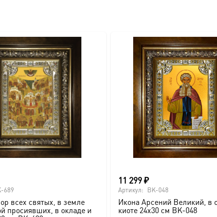
11 299
₽
-689
Артикул:
BK-048
ор всех святых, в земле
Икона Арсений Великий, в 
й просиявших, в окладе и
киоте 24х30 см BK-048