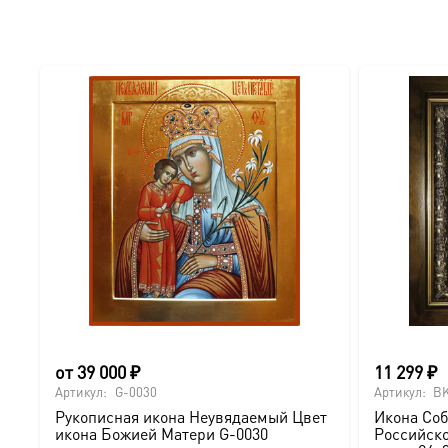
от
39 000
₽
11 299
₽
Артикул:
G-0030
Артикул:
BK
Рукописная икона Неувядаемый Цвет
Икона Соб
икона Божией Матери G-0030
Российско