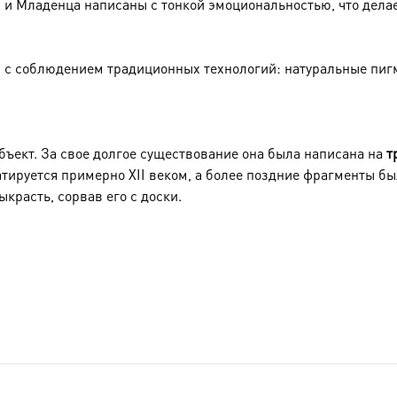
и и Младенца написаны с тонкой эмоциональностью, что дел
 с соблюдением традиционных технологий: натуральные пигм
ъект. За свое долгое существование она была написана на
т
тируется примерно XII веком, а более поздние фрагменты бы
красть, сорвав его с доски.