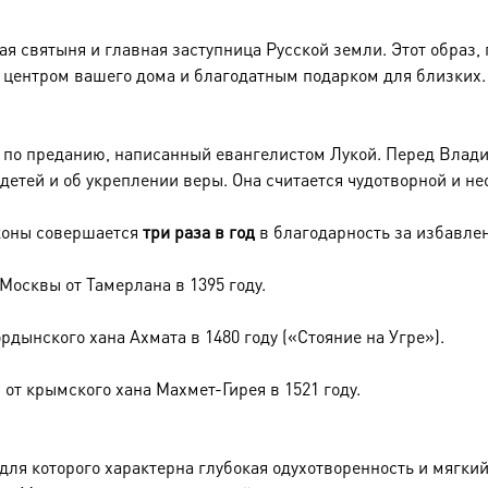
 святыня и главная заступница Русской земли. Этот образ,
 центром вашего дома и благодатным подарком для близких.
 по преданию, написанный евангелистом Лукой. Перед Влади
детей и об укреплении веры. Она считается чудотворной и не
коны совершается
три раза в год
в благодарность за избавлен
я Москвы от Тамерлана в 1395 году.
ордынского хана Ахмата в 1480 году («Стояние на Угре»).
ы от крымского хана Махмет-Гирея в 1521 году.
для которого характерна глубокая одухотворенность и мягки