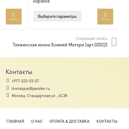
коробке
Этот
Выберите параметры
Купить
Купить
товар
имеет
несколько
Следующая запись
вариаций.
Тихвинская икона Божией Матери (арт.02022)
Опции
можно
выбрать
на
Контакты
странице
+977-523-53-57
товара.
ikonaspas@yandex.ru
Москва, Стандартная ул., 6С38
ГЛАВНАЯ
О НАС
ОПЛАТА & ДОСТАВКА
КОНТАКТЫ