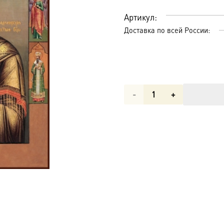
Артикул:
Доставка по всей России:
Количество
товара
Владимирская
икона
Божией
Матери
(арт.02017)