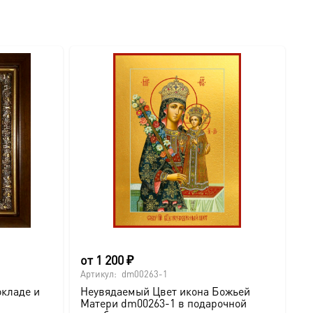
от
1 200
₽
6
Артикул:
dm00263-1
Ар
окладе и
Неувядаемый Цвет икона Божьей
И
Матери dm00263-1 в подарочной
с