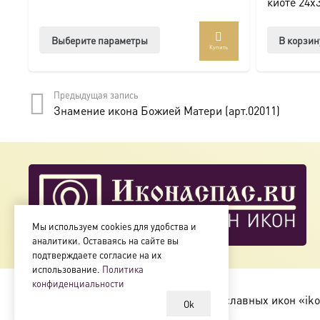
киоте 24х
Этот
Выберите параметры
В корзин
Купить
товар
имеет
несколько
Предыдущая запись
вариаций.
Знамение икона Божией Матери (арт.02011)
Опции
можно
выбрать
на
странице
товара.
Мы используем cookies для удобства и
аналитики. Оставаясь на сайте вы
подтверждаете согласие на их
использование.
Политика
конфиденциальности
Copyright © 2018-2025
Магазин православных икон «iko
Ok