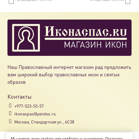
вариац
Опции
можно
выбрат
на
страни
товара.
Наш Православный интернет магазин рад предложить
вам широкий выбор православных икон и святых
образов
Контакты
+977-523-53-57
ikonaspas@yandex.ru
Москва, Стандартная ул., 6С38
Мы используем cookies для удобства и аналитики. Оставаясь