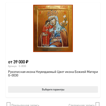
от
39 000
₽
Артикул:
G-0030
Рукописная икона Неувядаемый Цвет икона Божией Матери
G-0030
Этот
Выберите параметры
товар
имеет
Предыдущая запись
Следующая запись
нескол