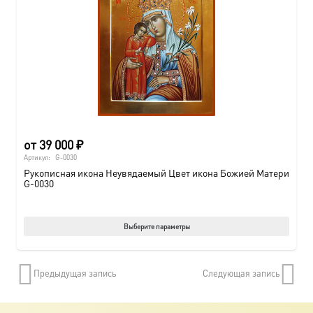
от
39 000
₽
Артикул:
G-0030
Рукописная икона Неувядаемый Цвет икона Божией Матери
G-0030
Этот
Выберите параметры
товар
имеет
Предыдущая запись
Следующая запись
нескол
вариац
Опции