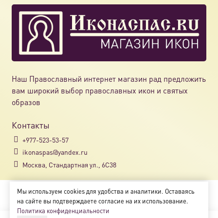
можно
выбрат
на
страни
товара.
Наш Православный интернет магазин рад предложить
вам широкий выбор православных икон и святых
образов
Контакты
+977-523-53-57
ikonaspas@yandex.ru
Москва, Стандартная ул., 6С38
Мы используем cookies для удобства и аналитики. Оставаясь
Copyright © 2018-2025
на сайте вы подтверждаете согласие на их использование.
Магазин православных икон «ikonaspas.ru»
Политика конфиденциальности