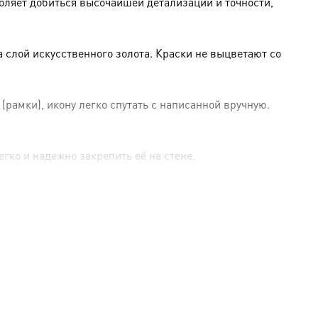
оляет добиться высочайшей детализации и точности,
слой искусственного золота. Краски не выцветают со
амки), икону легко спутать с написанной вручную.
гко и надежно закрепить её на стене.