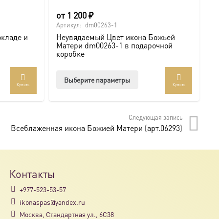
от
1 200
₽
6
Артикул:
dm00263-1
Ар
окладе и
Неувядаемый Цвет икона Божьей
И
Матери dm00263-1 в подарочной
с
коробке
Этот
Выберите параметры
Купить
Купить
товар
имеет
несколько
Следующая запись
вариаций.
Всеблаженная икона Божией Матери (арт.06293)
Опции
можно
выбрать
на
Контакты
странице
+977-523-53-57
товара.
ikonaspas@yandex.ru
Москва, Стандартная ул., 6С38