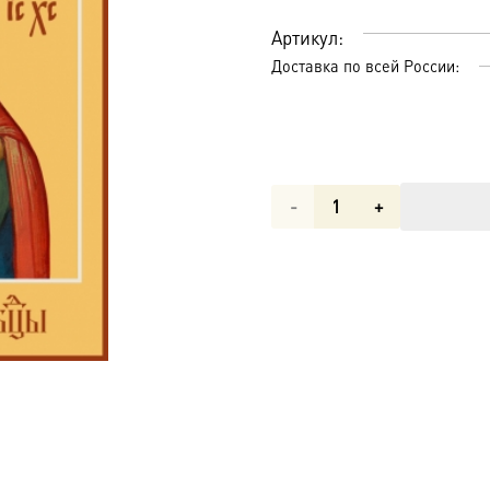
Артикул:
Доставка по всей России:
Количество
товара
Воспитание
икона
Божией
Матери
(арт.06292)