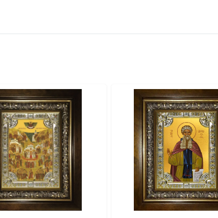
вителя.
ва.
или образов покровителей семьи).