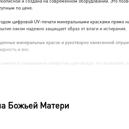
укописной и создана на современном оборудовании. Это позв
тупным по цене.
тодом цифровой UV-печати минеральными красками прямо на 
рытие лаком надежно защищает образ от влаги и истирания.
енных минеральных красок и рукотворно нанесенной опуши (р
идность и вес.
имеется специальное отверстие для гвоздя, что позволяет ле
на Божьей Матери