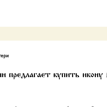
тери
н предлагает купить икону