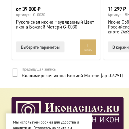
от
39 000
₽
11 299
₽
Мы предлагаем купить икону в Москве с доставкой по Ро
Артикул:
G-0030
Артикул:
BK
Рукописная икона Неувядаемый Цвет
Икона Соб
Доступна в стандартных размерах или может быть изго
икона Божией Матери G-0030
Российско
киоте 24х
Подписывайтесь на нашу группу ВКонтакте:
https://vk.
Этот
Выберите параметры
В корзин
Купить
товар
имеет
несколько
Предыдущая запись
вариаций.
Владимирская икона Божией Матери (арт.06291)
Опции
можно
выбрать
на
странице
товара.
Мы используем cookies для удобства и
аналитики. Оставаясь на сайте вы