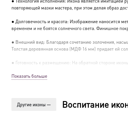
● Технология исполнения: Икона является имитацией р
повторяющей мазки мастера, при этом делая образ дос
● Долговечность и красота: Изображение наносится ме
временем и не боятся солнечного света. Финишное пок
● Внешний вид: Благодаря сочетанию золочения, насыщ
Толстая деревянная основа (МДФ 16 мм) придает ей сол
● Готовность к размещению: На обратной стороне иконы 
Показать больше
● Освящение: Производство освящено
● Детали изготовления:
Воспитание ико
● Основа: МДФ, толщина 16 мм.
Другие иконы —
● Техника: Цифровая UV-печать по золочению.