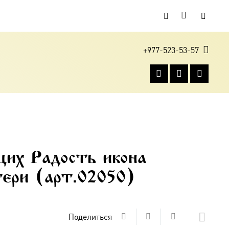
+977-523-53-57
щих Радость икона
ери (арт.02050)
Поделиться