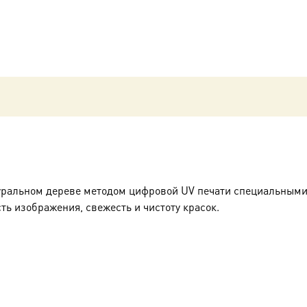
Матери
(арт.02050)
уральном дереве методом цифровой UV печати специальными
ть изображения, свежесть и чистоту красок.