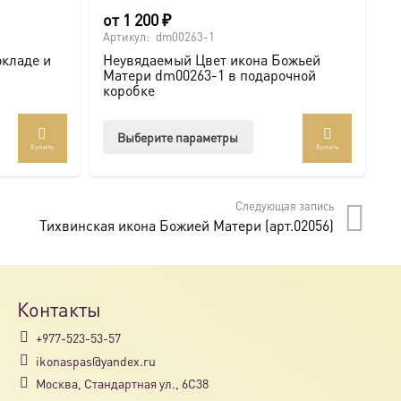
от
1 200
₽
6
Артикул:
dm00263-1
Ар
окладе и
Неувядаемый Цвет икона Божьей
И
Матери dm00263-1 в подарочной
с
коробке
Этот
Выберите параметры
Купить
Купить
товар
имеет
несколько
Следующая запись
вариаций.
Тихвинская икона Божией Матери (арт.02056)
Опции
можно
выбрать
на
Контакты
странице
+977-523-53-57
товара.
ikonaspas@yandex.ru
Москва, Стандартная ул., 6С38