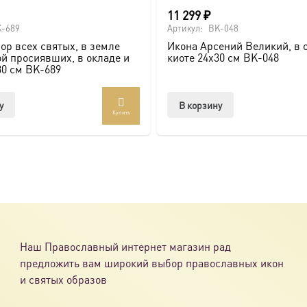
11 299
₽
-689
Артикул:
BK-048
ор всех святых, в земле
Икона Арсений Великий, в 
й просиявших, в окладе и
киоте 24х30 см BK-048
30 см BK-689
у
В корзину
Купить
Наш Православный интернет магазин рад
предложить вам широкий выбор православных икон
и святых образов