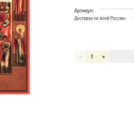
Артикул:
Доставка по всей России:
Количество
товара
Всех
скорбящих
Радость
икона
Божией