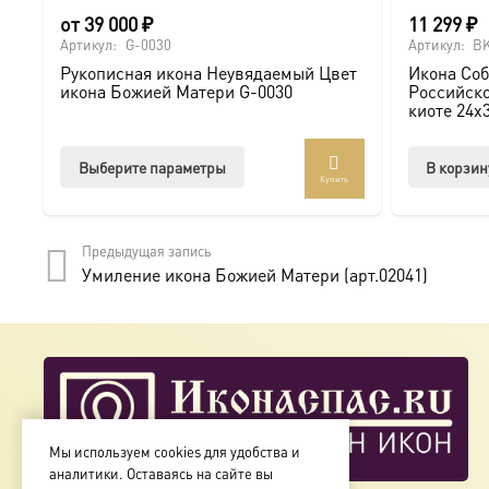
от
39 000
₽
11 299
₽
Артикул:
G-0030
Артикул:
BK
Рукописная икона Неувядаемый Цвет
Икона Соб
икона Божией Матери G-0030
Российско
киоте 24х
Этот
Выберите параметры
В корзин
Купить
товар
имеет
несколько
Предыдущая запись
вариаций.
Умиление икона Божией Матери (арт.02041)
Опции
можно
выбрать
на
странице
товара.
Мы используем cookies для удобства и
аналитики. Оставаясь на сайте вы