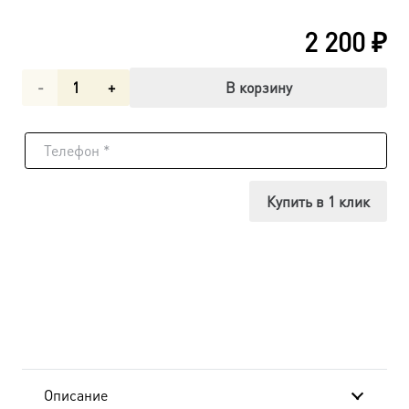
2 200
₽
Количество
В корзину
товара
Взыскание
погибших
Купить в 1 клик
икона
Божией
Матери
(арт.02053)
Описание