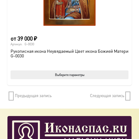
от
39 000
₽
Артикул:
G-0030
Рукописная икона Неувядаемый Цвет икона Божией Матери
G-0030
Этот
Выберите параметры
товар
имеет
Предыдущая запись
Следующая запись
нескол
вариац
Опции
можно
выбрат
на