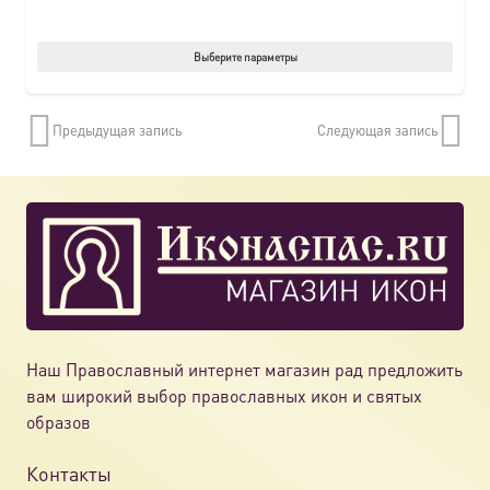
Этот
Выберите параметры
товар
имеет
Предыдущая запись
Следующая запись
нескол
вариац
Опции
можно
выбрат
на
страни
товара.
Наш Православный интернет магазин рад предложить
вам широкий выбор православных икон и святых
образов
Контакты