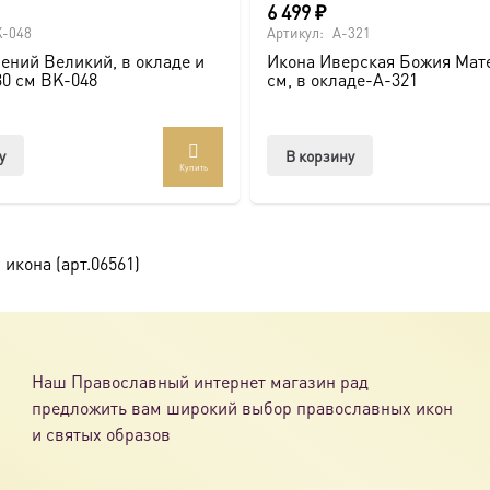
6 499
₽
-048
Артикул:
A-321
ений Великий, в окладе и
Икона Иверская Божия Мате
ссии. Также можно заказать икону в окладе и киоте.
30 см BK-048
см, в окладе-A-321
товлена под заказ по вашим размерам.
у
В корзину
Купить
com/ikonaspas
икона (арт.06561)
Наш Православный интернет магазин рад
предложить вам широкий выбор православных икон
и святых образов