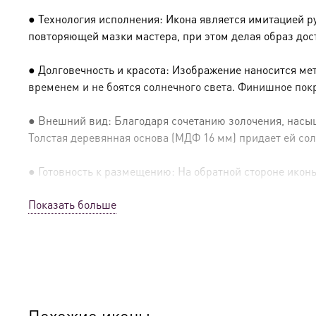
● Технология исполнения: Икона является имитацией р
повторяющей мазки мастера, при этом делая образ дос
● Долговечность и красота: Изображение наносится ме
временем и не боятся солнечного света. Финишное пок
● Внешний вид: Благодаря сочетанию золочения, насыщ
Толстая деревянная основа (МДФ 16 мм) придает ей сол
● Готовность к размещению: На обратной стороне иконы 
Показать больше
● Освящение: Производство освящено
● Детали изготовления:
● Основа: МДФ, толщина 16 мм.
● Техника: Цифровая UV-печать по золочению.
Похожие иконы…