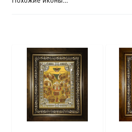
● Краски: Стойкие минеральные.
● Отделка: Ручное нанесение опуши, лаковое покрытие.
Для кого этот образ?
Эта икона станет прекрасным духовным подарком:
● На день Ангела (именины) — в честь небесного покро
● На Крещение ребенка или взрослого.
● На день рождения как символ защиты и заступничест
● На венчание или годовщину брака (для парных икон 
● На новоселье для освящения домашнего очага.