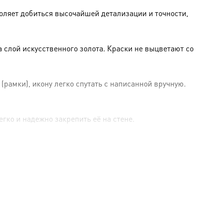
оляет добиться высочайшей детализации и точности,
слой искусственного золота. Краски не выцветают со
амки), икону легко спутать с написанной вручную.
гко и надежно закрепить её на стене.