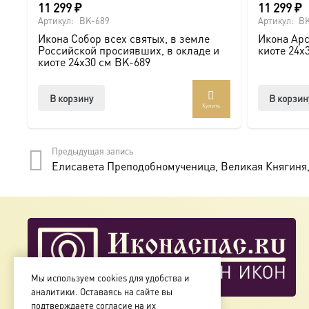
11 299
₽
11 299
₽
Доставка и заказ:
Артикул:
BK-689
Артикул:
BK
Икона Собор всех святых, в земле
Икона Арс
Мы предлагаем купить икону в Москве с доставкой по Ро
Российской просиявших, в окладе и
киоте 24х
киоте 24х30 см BK-689
Доступна в стандартных размерах или может быть изго
В корзину
В корзин
Купить
Подписывайтесь на нашу группу ВКонтакте:
https://vk.
Предыдущая запись
Елисавета Преподобномученица, Великая Княгиня, 
Мы используем cookies для удобства и
аналитики. Оставаясь на сайте вы
подтверждаете согласие на их