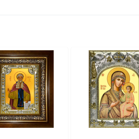
вителя.
ва.
или образов покровителей семьи).