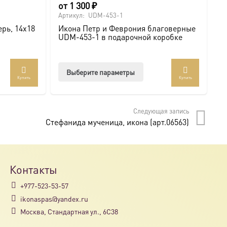
от
1 300
₽
о
Артикул:
UDM-453-1
Ар
рь, 14х18
Икона Петр и Феврония благоверные
И
UDM-453-1 в подарочной коробке
U
Этот
Выберите параметры
Купить
Купить
товар
имеет
несколько
Следующая запись
вариаций.
Стефанида мученица, икона (арт.06563)
Опции
можно
выбрать
на
Контакты
странице
+977-523-53-57
товара.
ikonaspas@yandex.ru
Москва, Стандартная ул., 6С38