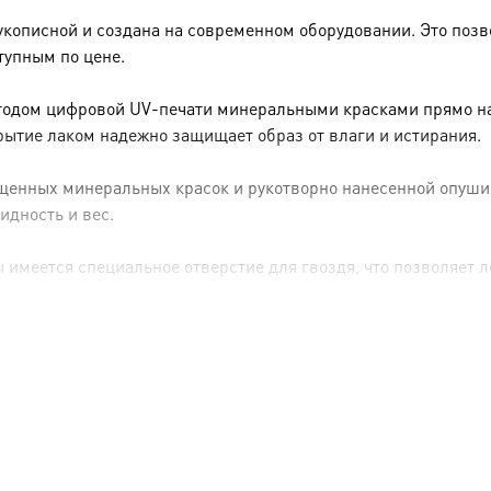
укописной и создана на современном оборудовании. Это позв
тупным по цене.
тодом цифровой UV-печати минеральными красками прямо на 
рытие лаком надежно защищает образ от влаги и истирания.
енных минеральных красок и рукотворно нанесенной опуши (р
идность и вес.
имеется специальное отверстие для гвоздя, что позволяет ле