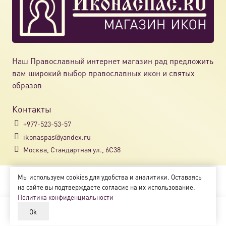
Наш Православный интернет магазин рад предложить
вам широкий выбор православных икон и святых
образов
Контакты
+977-523-53-57
ikonaspas@yandex.ru
Москва, Стандартная ул., 6С38
Мы используем cookies для удобства и аналитики. Оставаясь
Copyright © 2018-2025
на сайте вы подтверждаете согласие на их использование.
Магазин православных икон «ikonaspas.ru»
Политика конфиденциальности
Ok
В корзину