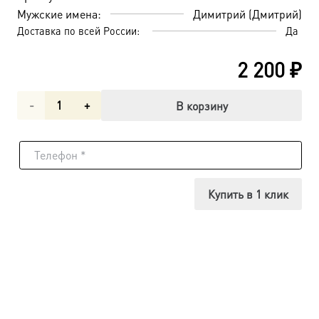
Мужские имена:
Димитрий (Дмитрий)
Доставка по всей России:
Да
2 200
₽
Количество
В корзину
товара
Димитрий
Солунский
Купить в 1 клик
великомученик,
икона
(арт.06959)