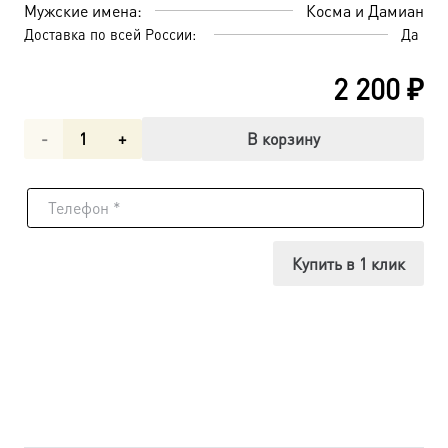
Мужские имена:
Косма и Дамиан
Доставка по всей России:
Да
2 200
₽
Количество
В корзину
товара
Косьма
и
Купить в 1 клик
Дамиан
мученики
целители
бессребреники,