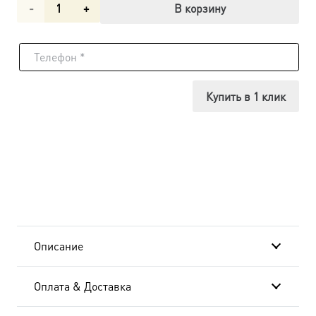
Количество
В корзину
товара
Мученица
Валерия
Купить в 1 клик
(Калерия)
Кесарийская
(Палестинская),
икона
(арт.м0321)
Описание
Оплата & Доставка