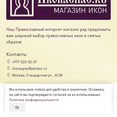
Наш Православный интернет магазин рад предложить
вам широкий выбор православных икон и святых
образов
Контакты
+977-523-53-57
ikonaspas@yandex.ru
Москва, Стандартная ул., 6С38
Мы используем cookies для удобства и аналитики. Оставаясь
Copyright © 2018-2025
на сайте вы подтверждаете согласие на их использование.
Магазин православных икон «ikonaspas.ru»
Политика конфиденциальности
Ok
В корзину