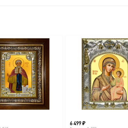
вителя.
ва.
или образов покровителей семьи).
6 499
₽