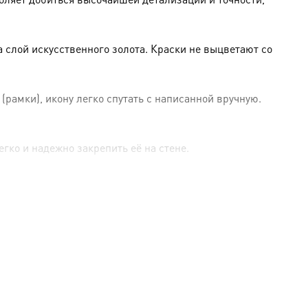
слой искусственного золота. Краски не выцветают со
амки), икону легко спутать с написанной вручную.
гко и надежно закрепить её на стене.