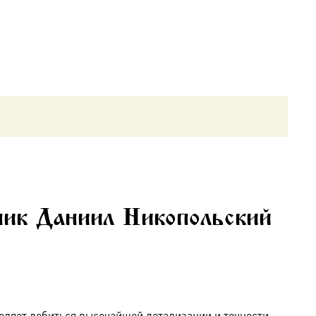
ик Даниил Никопольский
оляет добиться высочайшей детализации и точности,