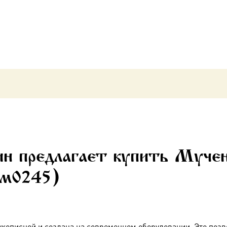
икона
(арт.м0245)
н предлагает купить Мучен
.м0245)
укописной и создана на современном оборудовании. Это позв