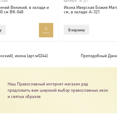
-048
Артикул:
A-321
ений Великий, в окладе и
Икона Иверская Божия Мате
ссии. Также можно заказать икону в окладе и киоте.
30 см BK-048
см, в окладе-A-321
товлена под заказ по вашим размерам.
у
В корзину
Купить
com/ikonaspas
ский), икона (арт.м0244)
Преподобный Дании
Наш Православный интернет магазин рад
предложить вам широкий выбор православных икон
и святых образов