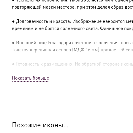
повторяющей мазки мастера, при этом делая образ дос
● Долговечность и красота: Изображение наносится ме
временем и не боятся солнечного света. Финишное пок
● Внешний вид: Благодаря сочетанию золочения, насыщ
Толстая деревянная основа (МДФ 16 мм) придает ей сол
● Готовность к размещению: На обратной стороне иконы 
Показать больше
● Освящение: Производство освящено
● Детали изготовления:
● Основа: МДФ, толщина 16 мм.
● Техника: Цифровая UV-печать по золочению.
Похожие иконы…