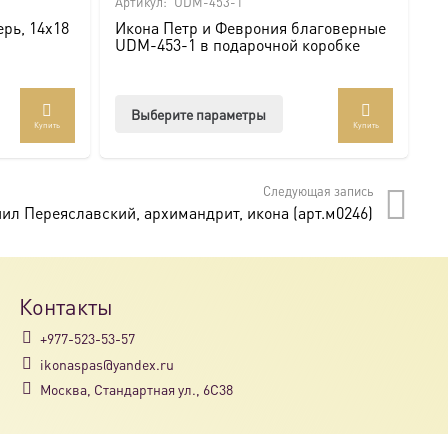
Артикул:
UDM-453-1
Ар
рь, 14х18
Икона Петр и Феврония благоверные
И
UDM-453-1 в подарочной коробке
U
Этот
Выберите параметры
Купить
Купить
товар
имеет
несколько
Следующая запись
вариаций.
л Переяславский, архимандрит, икона (арт.м0246)
Опции
можно
выбрать
на
Контакты
странице
+977-523-53-57
товара.
ikonaspas@yandex.ru
Москва, Стандартная ул., 6С38