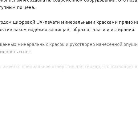
тупным по цене.
тодом цифровой UV-печати минеральными красками прямо на 
рытие лаком надежно защищает образ от влаги и истирания.
енных минеральных красок и рукотворно нанесенной опуши (р
идность и вес.
имеется специальное отверстие для гвоздя, что позволяет ле