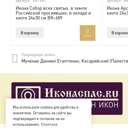
Артикул:
BK-689
Артикул:
BK
Икона Собор всех святых, в земле
Икона Арс
Мы предлагаем купить икону в Москве с доставкой по Ро
Российской просиявших, в окладе и
киоте 24х
киоте 24х30 см BK-689
Доступна в стандартных размерах или может быть изго
В корзину
В корзин
Купить
Подписывайтесь на нашу группу ВКонтакте:
https://vk.
Предыдущая запись
Мученик Даниил Египтянин, Кесарийский (Палестин
Мы используем cookies для удобства и
аналитики. Оставаясь на сайте вы
подтверждаете согласие на их
использование.
Политика