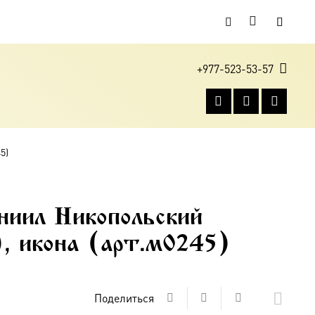
+977-523-53-57
5)
иил Никопольский
, икона (арт.м0245)
Поделиться