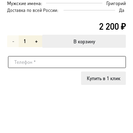
Мужские имена:
Григорий
Доставка по всей России:
Да
2 200
₽
Количество
В корзину
товара
Святитель
Григорий
Купить в 1 клик
Великий
(Двоеслов),
икона
(арт.м0242)