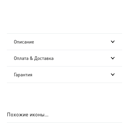
и их
матерь
София
мученицы,
Описание
икона
Оплата & Доставка
(арт.00908)
Гарантия
Похожие иконы…