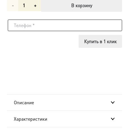
Количество
В корзину
товара
Икона
Рождество
Купить в 1 клик
Христово
dm00668
в
подарочной
коробке
Описание
Характеристики