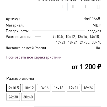
Артикул:
dm00668
Материал:
МДФ
Поверхность:
гладкая
Размер иконы:
9×10.5
10×12
13×16
14×18
17×21
18×24
24×30
30×40
Доставка по всей России:
Да
Посмотреть все характеристики
от
1 200
₽
Размер иконы
9x10.5
10x12
13x16
14x18
17x21
18x24
24x30
30x40