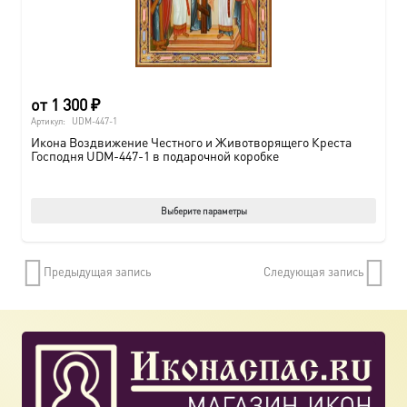
от
1 300
₽
Артикул:
UDM-447-1
Икона Воздвижение Честного и Животворящего Креста
Господня UDM-447-1 в подарочной коробке
Этот
Выберите параметры
товар
имеет
Предыдущая запись
Следующая запись
нескол
вариац
Опции
можно
выбрат
на
страни