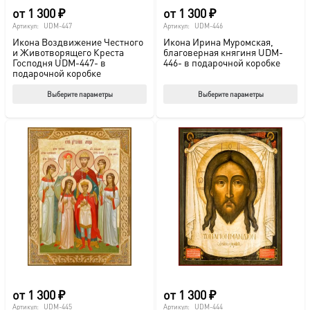
от
1 300
₽
от
1 300
₽
Артикул:
UDM-447
Артикул:
UDM-446
Икона Воздвижение Честного
Икона Ирина Муромская,
и Животворящего Креста
благоверная княгиня UDM-
Господня UDM-447- в
446- в подарочной коробке
подарочной коробке
Этот
Этот
Выберите параметры
Выберите параметры
товар
тов
имеет
име
несколько
нес
вариаций.
вар
Опции
Опц
можно
мож
выбрать
выб
на
на
странице
стр
товара.
това
от
1 300
₽
от
1 300
₽
Артикул:
UDM-445
Артикул:
UDM-444