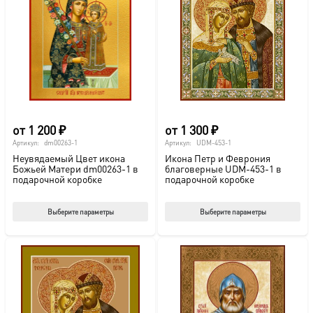
от
1 200
₽
от
1 300
₽
Артикул:
dm00263-1
Артикул:
UDM-453-1
Неувядаемый Цвет икона
Икона Петр и Феврония
Божьей Матери dm00263-1 в
благоверные UDM-453-1 в
подарочной коробке
подарочной коробке
Этот
Этот
Выберите параметры
Выберите параметры
товар
тов
имеет
име
несколько
нес
вариаций.
вар
Опции
Опц
можно
мож