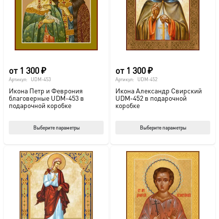
выбрать
выб
на
на
странице
стр
товара.
това
от
1 300
₽
от
1 300
₽
Артикул:
UDM-453
Артикул:
UDM-452
Икона Петр и Феврония
Икона Александр Свирский
благоверные UDM-453 в
UDM-452 в подарочной
подарочной коробке
коробке
Этот
Этот
Выберите параметры
Выберите параметры
товар
тов
имеет
име
несколько
нес
вариаций.
вар
Опции
Опц
можно
мож
выбрать
выб