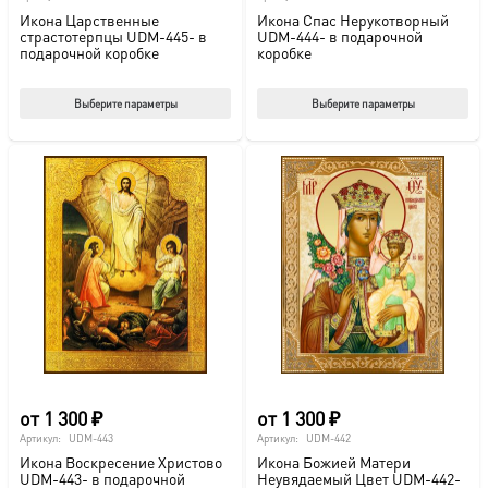
Икона Царственные
Икона Спас Нерукотворный
страстотерпцы UDM-445- в
UDM-444- в подарочной
подарочной коробке
коробке
Этот
Этот
Выберите параметры
Выберите параметры
товар
тов
имеет
име
несколько
нес
вариаций.
вар
Опции
Опц
можно
мож
выбрать
выб
на
на
странице
стр
товара.
това
от
1 300
₽
от
1 300
₽
Артикул:
UDM-443
Артикул:
UDM-442
Икона Воскресение Христово
Икона Божией Матери
UDM-443- в подарочной
Неувядаемый Цвет UDM-442-