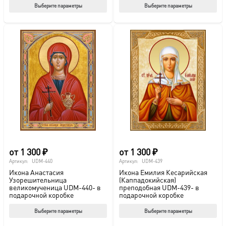
Этот
Этот
Выберите параметры
Выберите параметры
товар
тов
имеет
име
несколько
нес
вариаций.
вар
Опции
Опц
можно
мож
выбрать
выб
на
на
странице
стр
товара.
това
от
1 300
₽
от
1 300
₽
Артикул:
UDM-440
Артикул:
UDM-439
Икона Анастасия
Икона Емилия Кесарийская
Узорешительница
(Каппадокийская)
великомученица UDM-440- в
преподобная UDM-439- в
подарочной коробке
подарочной коробке
Этот
Этот
Выберите параметры
Выберите параметры
товар
тов