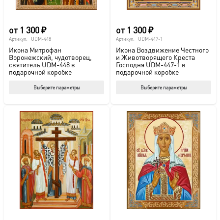
товара.
това
от
1 300
₽
от
1 300
₽
Артикул:
UDM-448
Артикул:
UDM-447-1
Икона Митрофан
Икона Воздвижение Честного
Воронежский, чудотворец,
и Животворящего Креста
святитель UDM-448 в
Господня UDM-447-1 в
подарочной коробке
подарочной коробке
Этот
Этот
Выберите параметры
Выберите параметры
товар
тов
имеет
име
несколько
нес
вариаций.
вар
Опции
Опц
можно
мож
выбрать
выб
на
на
странице
стр
товара.
това