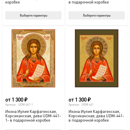
коробке
в подарочной коробке
Этот
Этот
Выберите параметры
Выберите параметры
товар
тов
имеет
име
несколько
нес
вариаций.
вар
Опции
Опц
можно
мож
выбрать
выб
на
на
странице
стр
товара.
това
от
1 300
₽
от
1 300
₽
Артикул:
UDM-441-1
Артикул:
UDM-441
Икона Иулия Карфагенская,
Икона Иулия Карфагенская,
Корсиканская, дева UDM-441-
Корсиканская, дева UDM-441-
1- в подарочной коробке
в подарочной коробке