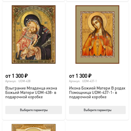
имеет
име
несколько
нес
вариаций.
вар
Опции
Опц
можно
мож
выбрать
выб
на
на
странице
стр
товара.
това
от
1 300
₽
от
1 300
₽
Артикул:
UDM-438
Артикул:
UDM-437-1
Взыграние Младенца икона
Икона Божией Матери В родах
Божьей Матери UDM-438- в
Помощница UDM-437-1- в
подарочной коробке
подарочной коробке
Этот
Этот
Выберите параметры
Выберите параметры
товар
тов
имеет
име
несколько
нес