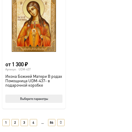
вариаций.
вар
Опции
Опц
можно
мож
выбрать
выб
на
на
странице
стр
товара.
това
от
1 300
₽
Артикул:
UDM-437
Икона Божией Матери В родах
Помощница UDM-437- в
подарочной коробке
Этот
Выберите параметры
товар
имеет
несколько
1
2
3
4
…
86
вариаций.