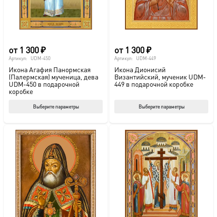
на
на
странице
стр
товара.
това
от
1 300
₽
от
1 300
₽
Артикул:
UDM-450
Артикул:
UDM-449
Икона Агафия Панормская
Икона Дионисий
(Палермская) мученица, дева
Византийский, мученик UDM-
UDM-450 в подарочной
449 в подарочной коробке
коробке
Этот
Этот
Выберите параметры
Выберите параметры
товар
тов
имеет
име
несколько
нес
вариаций.
вар
Опции
Опц
можно
мож
выбрать
выб
на
на
странице
стр