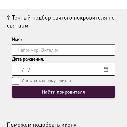
Опции
можно
выбрать
☦ Точный подбор святого покровителя по
на
святцам
странице
товара.
Имя:
Дата рождения:
Учитывать новомучеников
Найти покровителя
Поможем подобрать икону