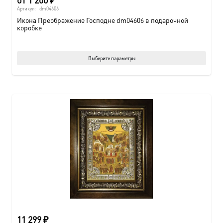
Артикул:
dm04606
Икона Преображение Господне dm04606 в подарочной
коробке
Этот
Выберите параметры
товар
имеет
нескол
вариац
Опции
можно
выбрат
на
страни
товара.
11 299
₽