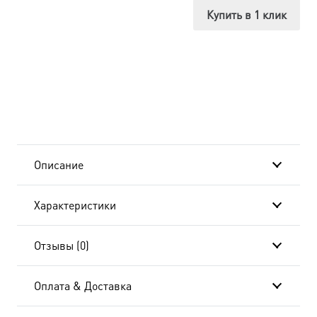
Преображение
Купить в 1 клик
Господне,
в
окладе
и
киоте
Описание
24х30
Характеристики
см
BK-
Отзывы (0)
4660
Оплата & Доставка