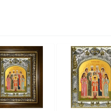
итая петелька.
качество и освящение иконы.
отовой к вручению.
альными красками по золочению.
ты и стразы).