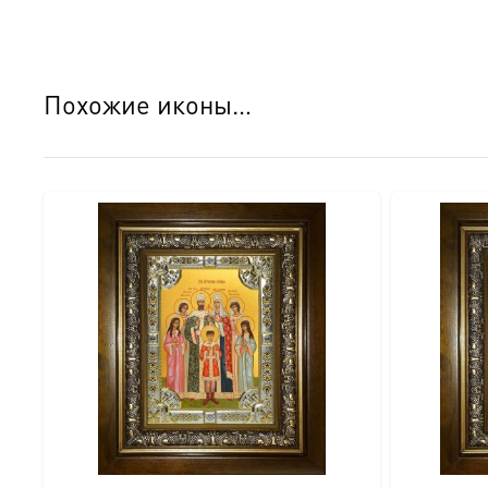
○ Для настенного размещения предусмотрена удобная л
○ На обороте закреплен сертификат, подтверждающий 
○ Икона поставляется в изящной подарочной коробке, г
Похожие иконы…
Детали изготовления:
● Размер: 18×24 см.
● Основа: МДФ.
● Техника нанесения лика: Цифровая UV-печать минер
● Оклад: Объемный штампованный оклад с узором (крес
● Покрытие оклада: Серебрение и золочение.
● Оборот: Натуральный шпон, сертификат, петелька.
● Комплектация: Подарочная коробка.
● Освящение: Производство освящено.
Идеальный подарок:
Этот изысканный образ станет достойным подарком на: