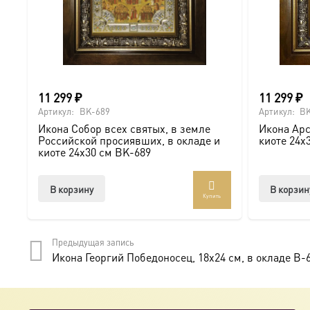
11 299
₽
11 299
₽
Артикул:
BK-689
Артикул:
BK
Икона Собор всех святых, в земле
Икона Арс
Российской просиявших, в окладе и
киоте 24х
киоте 24х30 см BK-689
В корзину
В корзин
Купить
Предыдущая запись
Икона Георгий Победоносец, 18х24 см, в окладе B-