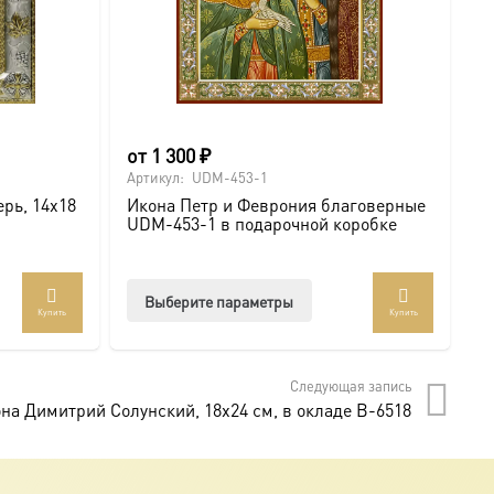
от
1 300
₽
о
Артикул:
UDM-453-1
Ар
рь, 14х18
Икона Петр и Феврония благоверные
И
UDM-453-1 в подарочной коробке
U
Этот
Выберите параметры
Купить
Купить
товар
имеет
несколько
Следующая запись
вариаций.
на Димитрий Солунский, 18х24 см, в окладе B-6518
Опции
можно
выбрать