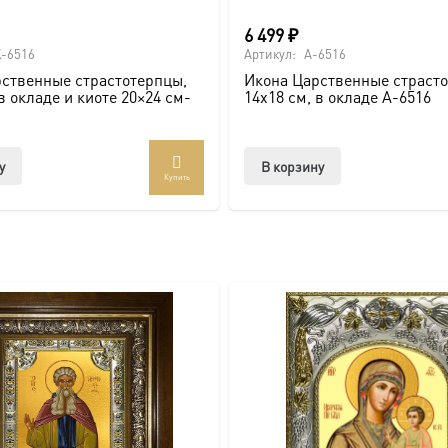
6 499
₽
о покровителя.
-6516
Артикул:
A-6516
ственные страстотерпцы,
Икона Царственные страсто
в окладе и киоте 20×24 см-
14х18 см, в окладе A-6516
сии.
у
В корзину
ть больше уникальных работ:
https://vk.com/ikonaspas
Купить
ным светом и напоминает о вечных ценностях.