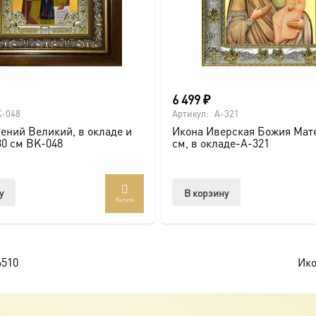
6 499
₽
-048
Артикул:
A-321
ений Великий, в окладе и
Икона Иверская Божия Мате
30 см BK-048
см, в окладе-A-321
у
В корзину
Купить
6510
Ико