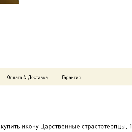
страстотерпцы,
18х24
см, в
окладе
B-
6516
Оплата & Доставка
Гарантия
упить икону Царственные страстотерпцы, 18