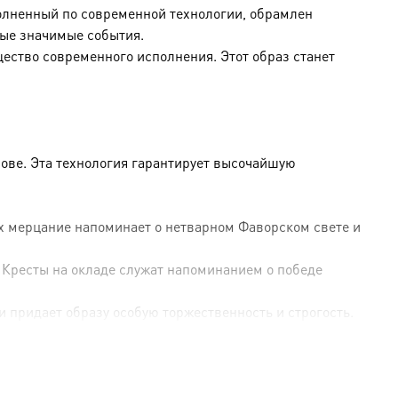
полненный по современной технологии, обрамлен
ые значимые события.
щество современного исполнения. Этот образ станет
ове. Эта технология гарантирует высочайшую
Их мерцание напоминает о нетварном Фаворском свете и
 Кресты на окладе служат напоминанием о победе
и придает образу особую торжественность и строгость.