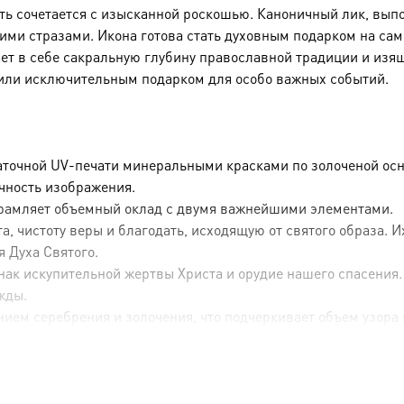
сть сочетается с изысканной роскошью. Каноничный лик, вы
и стразами. Икона готова стать духовным подарком на сам
ает в себе сакральную глубину православной традиции и изя
или исключительным подарком для особо важных событий.
аточной UV-печати минеральными красками по золоченой осн
ечность изображения.
брамляет объемный оклад с двумя важнейшими элементами.
, чистоту веры и благодать, исходящую от святого образа. 
я Духа Святого.
ак искупительной жертвы Христа и орудие нашего спасения.
жды.
ием серебрения и золочения, что подчеркивает объем узора 
 свидетельствует о высоком классе изделия.