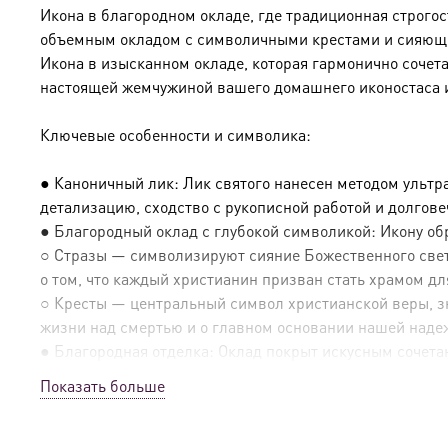
Икона в благородном окладе, где традиционная строго
объемным окладом с символичными крестами и сияющим
Икона в изысканном окладе, которая гармонично сочет
настоящей жемчужиной вашего домашнего иконостаса 
Ключевые особенности и символика:
● Каноничный лик: Лик святого нанесен методом ультр
детализацию, сходство с рукописной работой и долгов
● Благородный оклад с глубокой символикой: Икону о
○ Стразы — символизируют сияние Божественного света
о том, что каждый христианин призван стать храмом дл
○ Кресты — центральный символ христианской веры, зн
жизни над смертью и о главном основании нашей наде
● Благородная отделка: Оклад покрыт искусным сочетан
Показать больше
● Эксклюзивные детали:
○ Оборотная сторона покрыта натуральным шпоном, что