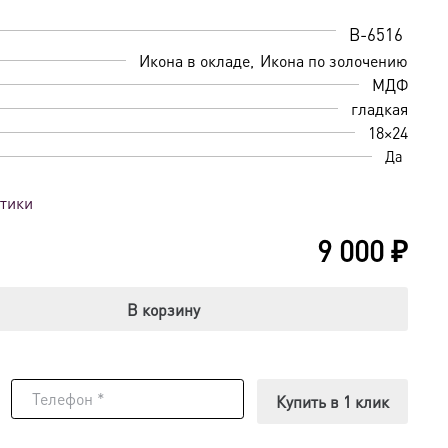
B-6516
Икона в окладе
Икона по золочению
МДФ
гладкая
18×24
Да
стики
9 000
₽
В корзину
Купить в 1 клик