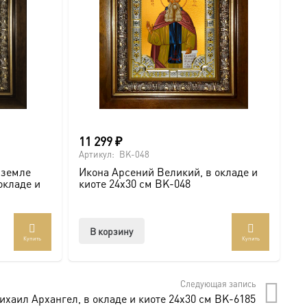
товара.
11 299
₽
6
Артикул:
BK-048
Ар
 земле
Икона Арсений Великий, в окладе и
И
окладе и
киоте 24х30 см BK-048
с
В корзину
Купить
Купить
Следующая запись
хаил Архангел, в окладе и киоте 24х30 см BK-6185