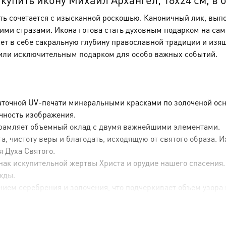
сть сочетается с изысканной роскошью. Каноничный лик, вы
и стразами. Икона готова стать духовным подарком на сам
ает в себе сакральную глубину православной традиции и изя
или исключительным подарком для особо важных событий.
аточной UV-печати минеральными красками по золоченой осн
ечность изображения.
брамляет объемный оклад с двумя важнейшими элементами.
, чистоту веры и благодать, исходящую от святого образа. 
я Духа Святого.
ак искупительной жертвы Христа и орудие нашего спасения.
жды.
ием серебрения и золочения, что подчеркивает объем узора 