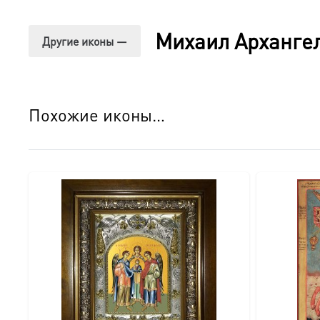
○ Оборотная сторона покрыта натуральным шпоном, что
○ Для настенного размещения предусмотрена удобная л
Михаил Арханге
Другие иконы —
○ На обороте закреплен сертификат, подтверждающий 
○ Икона поставляется в изящной подарочной коробке, г
Детали изготовления:
Похожие иконы…
● Размер: 18×24 см.
● Основа: МДФ.
● Техника нанесения лика: Цифровая UV-печать минер
● Оклад: Объемный штампованный оклад с узором (крес
● Покрытие оклада: Серебрение и золочение.
● Оборот: Натуральный шпон, сертификат, петелька.
● Комплектация: Подарочная коробка.
● Освящение: Производство освящено.
Идеальный подарок: