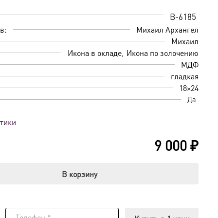
B-6185
в:
Михаил Архангел
Михаил
Икона в окладе
Икона по золочению
МДФ
гладкая
18×24
Да
стики
9 000
₽
В корзину