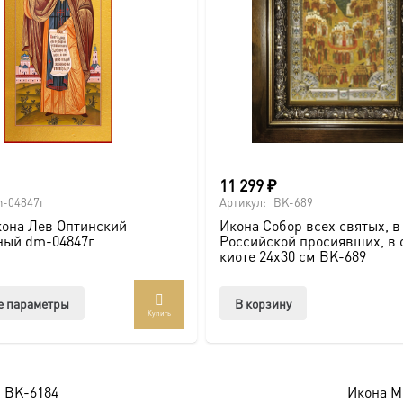
товара.
11 299
₽
-04847г
Артикул:
BK-689
она Лев Оптинский
Икона Собор всех святых, в
ный dm-04847г
Российской просиявших, в 
киоте 24х30 см BK-689
Этот
е параметры
В корзину
Купить
товар
имеет
несколько
вариаций.
м BK-6184
Икона Ми