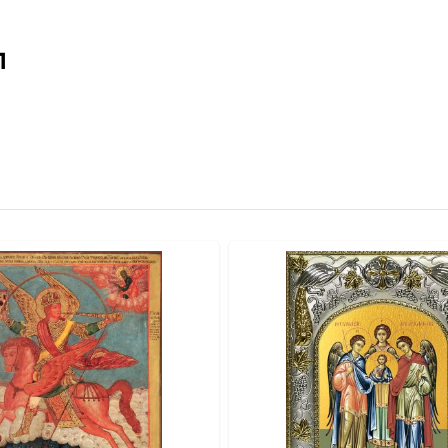
 свидетельствует о высоком классе изделия.
итая петелька.
л
качество и освящение иконы.
отовой к вручению.
альными красками по золочению.
ты и стразы).