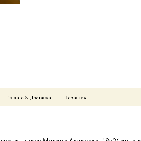
Михаил
Архангел,
18х24
см, в
окладе
B-
6185
Оплата & Доставка
Гарантия
упить икону Михаил Архангел, 18х24 см, в 