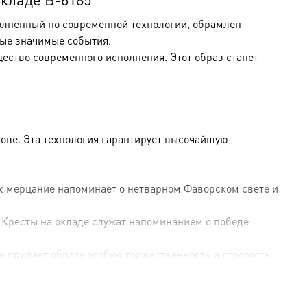
полненный по современной технологии, обрамлен
ые значимые события.
щество современного исполнения. Этот образ станет
ове. Эта технология гарантирует высочайшую
Их мерцание напоминает о нетварном Фаворском свете и
 Кресты на окладе служат напоминанием о победе
и придает образу особую торжественность и строгость.