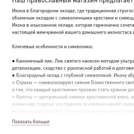
Икона в благородном окладе, где традиционная строго
объемным окладом с символичными крестами и сияющим
Икона в изысканном окладе, которая гармонично сочет
настоящей жемчужиной вашего домашнего иконостаса 
Ключевые особенности и символика:
● Каноничный лик: Лик святого нанесен методом ультр
детализацию, сходство с рукописной работой и долгов
● Благородный оклад с глубокой символикой: Икону о
○ Стразы — символизируют сияние Божественного света
о том, что каждый христианин призван стать храмом дл
○ Кресты — центральный символ христианской веры, зн
жизни над смертью и о главном основании нашей наде
● Благородная отделка: Оклад покрыт искусным сочетан
Показать больше
● Эксклюзивные детали: