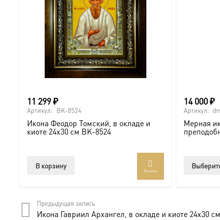
11 299
₽
14 000
₽
Артикул:
BK-8524
Артикул:
dm
Икона Феодор Томский, в окладе и
Мерная ик
киоте 24х30 см BK-8524
преподоб
В корзину
Выберит
Купить
Предыдущая запись
Икона Гавриил Архангел, в окладе и киоте 24х30 с