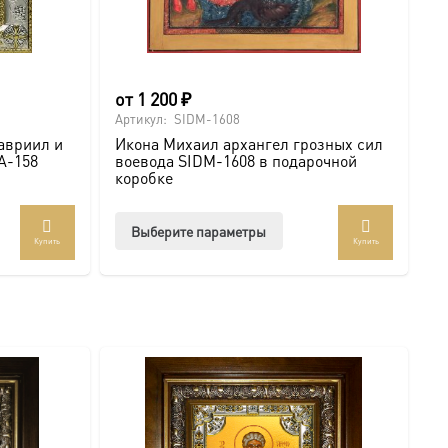
от
1 200
₽
Артикул:
SIDM-1608
авриил и
Икона Михаил архангел грозных сил
 A-158
воевода SIDM-1608 в подарочной
коробке
Этот
Выберите параметры
Купить
Купить
товар
имеет
несколько
вариаций.
Опции
можно
выбрать
на
странице