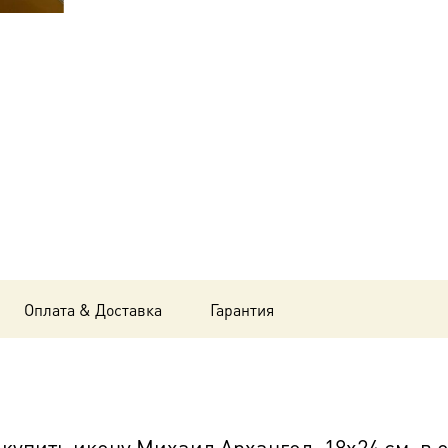
Михаил
Архангел,
18х24
см, в
окладе
B-
197
Оплата & Доставка
Гарантия
упить икону Михаил Архангел, 18х24 см, в 