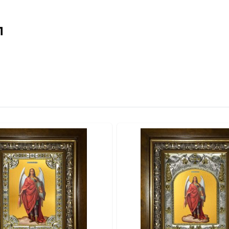
 свидетельствует о высоком классе изделия.
итая петелька.
л
качество и освящение иконы.
отовой к вручению.
альными красками по золочению.
ты и стразы).