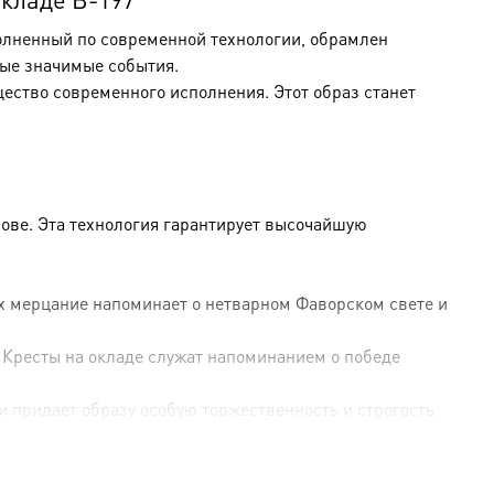
полненный по современной технологии, обрамлен
ые значимые события.
щество современного исполнения. Этот образ станет
ове. Эта технология гарантирует высочайшую
Их мерцание напоминает о нетварном Фаворском свете и
 Кресты на окладе служат напоминанием о победе
и придает образу особую торжественность и строгость.