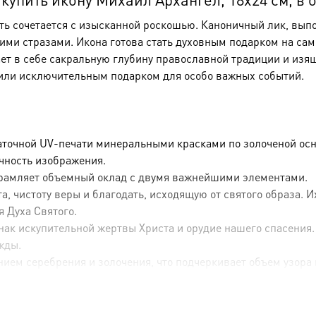
сть сочетается с изысканной роскошью. Каноничный лик, вы
и стразами. Икона готова стать духовным подарком на сам
ает в себе сакральную глубину православной традиции и изя
или исключительным подарком для особо важных событий.
аточной UV-печати минеральными красками по золоченой осн
ечность изображения.
брамляет объемный оклад с двумя важнейшими элементами.
, чистоту веры и благодать, исходящую от святого образа. 
я Духа Святого.
ак искупительной жертвы Христа и орудие нашего спасения.
жды.
ием серебрения и золочения, что подчеркивает объем узора 