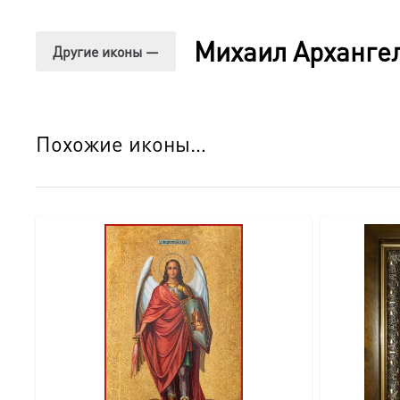
○ Оборотная сторона покрыта натуральным шпоном, что
○ Для настенного размещения предусмотрена удобная л
Михаил Арханге
Другие иконы —
○ На обороте закреплен сертификат, подтверждающий 
○ Икона поставляется в изящной подарочной коробке, г
Детали изготовления:
Похожие иконы…
● Размер: 18×24 см.
● Основа: МДФ.
● Техника нанесения лика: Цифровая UV-печать минер
● Оклад: Объемный штампованный оклад с узором (крес
● Покрытие оклада: Серебрение и золочение.
● Оборот: Натуральный шпон, сертификат, петелька.
● Комплектация: Подарочная коробка.
● Освящение: Производство освящено.
Идеальный подарок: