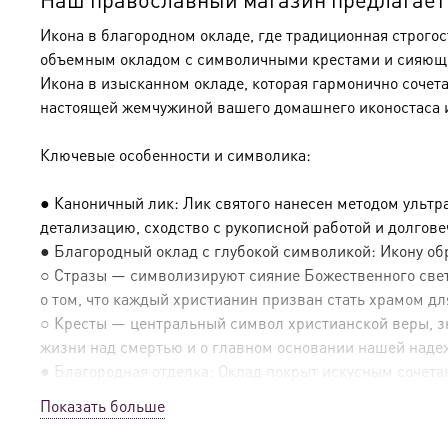
Икона в благородном окладе, где традиционная строго
объемным окладом с символичными крестами и сияющим
Икона в изысканном окладе, которая гармонично сочет
настоящей жемчужиной вашего домашнего иконостаса 
Ключевые особенности и символика:
● Каноничный лик: Лик святого нанесен методом ультр
детализацию, сходство с рукописной работой и долгов
● Благородный оклад с глубокой символикой: Икону о
○ Стразы — символизируют сияние Божественного света
о том, что каждый христианин призван стать храмом дл
○ Кресты — центральный символ христианской веры, зн
жизни над смертью и о главном основании нашей наде
● Благородная отделка: Оклад покрыт искусным сочетан
Показать больше
● Эксклюзивные детали: