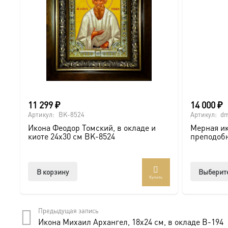
товара.
11 299
₽
14 000
₽
Артикул:
BK-8524
Артикул:
dm
Икона Феодор Томский, в окладе и
Мерная ик
киоте 24х30 см BK-8524
преподоб
В корзину
Выберит
Купить
Предыдущая запись
Икона Михаил Архангел, 18х24 см, в окладе B-194