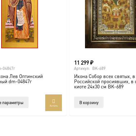
11 299
₽
-04847г
Артикул:
BK-689
она Лев Оптинский
Икона Собор всех святых, в
ный dm-04847г
Российской просиявших, в 
киоте 24х30 см BK-689
Этот
е параметры
В корзину
Купить
товар
имеет
несколько
вариаций.