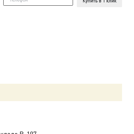
Купить в 1 клик
окладе B-197