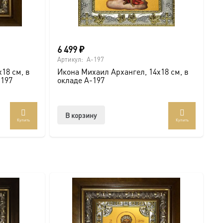
6 499
₽
Артикул:
A-197
18 см, в
Икона Михаил Архангел, 14х18 см, в
-197
окладе A-197
В корзину
Купить
Купить