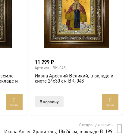
11 299
₽
6
Артикул:
BK-048
Ар
 земле
Икона Арсений Великий, в окладе и
И
окладе и
киоте 24х30 см BK-048
с
В корзину
Купить
Купить
Следующая запись
Икона Ангел Хранитель, 18х24 см, в окладе B-199