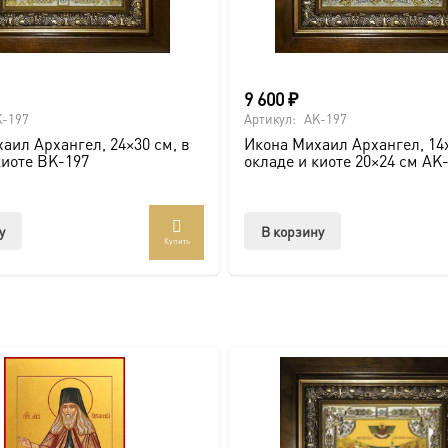
о покровителя.
9 600
₽
-197
Артикул:
AK-197
аил Архангел, 24×30 см, в
Икона Михаил Архангел, 14х
киоте BK-197
окладе и киоте 20×24 см AK
сии.
ть больше уникальных работ:
https://vk.com/ikonaspas
у
В корзину
ным светом и напоминает о вечных ценностях.
Купить