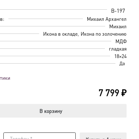
B-197
в:
Михаил Архангел
Михаил
Икона в окладе
Икона по золочению
МДФ
гладкая
18×24
Да
стики
7 799
₽
В корзину