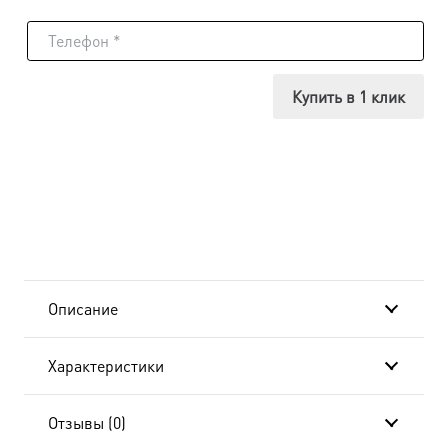
товара
Икона
Михаил
Купить в 1 клик
Архангел,
24x30
см, в
окладе
и
Описание
киоте
Характеристики
BK-
187
Отзывы (0)