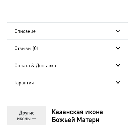
икона
Божьей
Матери
Описание
в
Отзывы (0)
окладе,
венчальная
Оплата & Доставка
пара
Гарантия
икон,
12х16
см
Казанская икона
Другие
иконы —
Божьей Матери
(Италия)
VAL-