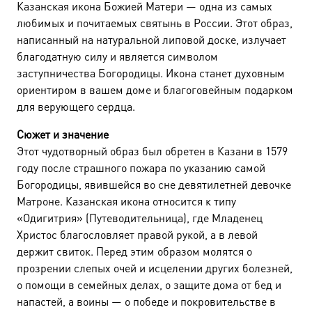
Казанская икона Божией Матери — одна из самых
любимых и почитаемых святынь в России. Этот образ,
85300-
написанный на натуральной липовой доске, излучает
302-
благодатную силу и является символом
заступничества Богородицы. Икона станет духовным
ORO-
ориентиром в вашем доме и благоговейным подарком
для верующего сердца.
1
Сюжет и значение
Этот чудотворный образ был обретен в Казани в 1579
году после страшного пожара по указанию самой
Богородицы, явившейся во сне девятилетней девочке
Матроне. Казанская икона относится к типу
«Одигитрия» (Путеводительница), где Младенец
Христос благословляет правой рукой, а в левой
держит свиток. Перед этим образом молятся о
прозрении слепых очей и исцелении других болезней,
о помощи в семейных делах, о защите дома от бед и
напастей, а воины — о победе и покровительстве в