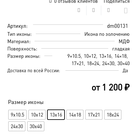
0
отзывов клиентов
Поделиться
Артикул:
dm00131
Тип иконы:
Икона по золочению
Материал:
МДФ
Поверхность:
гладкая
Размер иконы:
9×10.5
10×12
13×16
14×18
17×21
18×24
24×30
30×40
Доставка по всей России:
Да
от
1 200
₽
Размер иконы
9x10.5
10x12
13x16
14x18
17x21
18x24
24x30
30x40