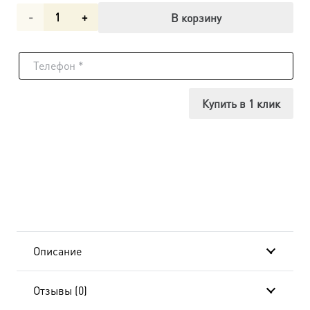
Количество
В корзину
товара
Икона
Деисус
Купить в 1 клик
dm00131
в
подарочной
коробке
Описание
Отзывы (0)