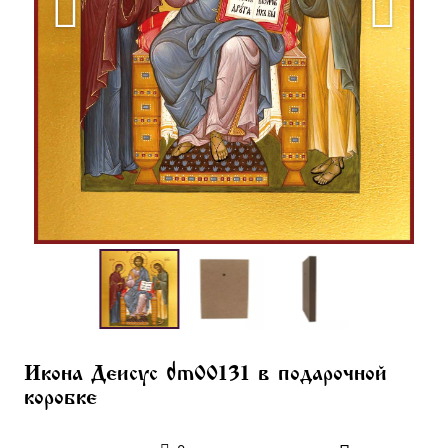
Икона Деисус dm00131 в подарочной
коробке